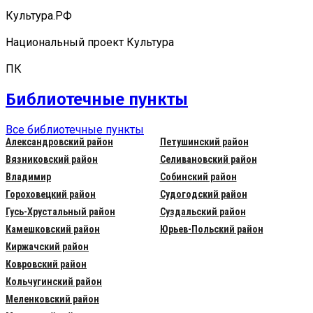
Культура.РФ
Национальный проект Культура
ПК
Библиотечные пункты
Все библиотечные пункты
Александровский район
Петушинский район
Вязниковский район
Селивановский район
Владимир
Собинский район
Гороховецкий район
Судогодский район
Гусь-Хрустальный район
Суздальский район
Камешковский район
Юрьев-Польский район
Киржачский район
Ковровский район
Кольчугинский район
Меленковский район