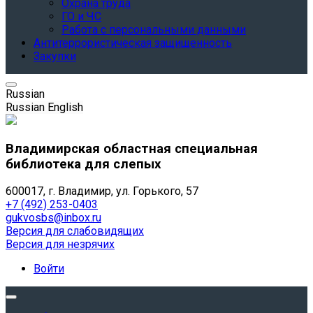
Охрана труда
ГО и ЧС
Работа с персональными данными
Антитеррористическая защищенность
Закупки
Russian
Russian
English
Владимирская областная специальная
библиотека для слепых
600017, г. Владимир, ул. Горького, 57
+7 (492) 253-0403
gukvosbs@inbox.ru
Версия для слабовидящих
Версия для незрячих
Войти