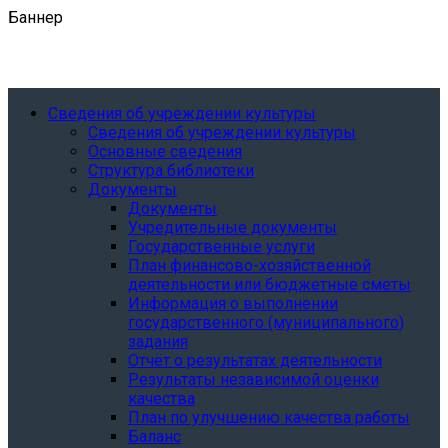
Баннер
Сведения об учреждении культуры
Сведения об учреждении культуры
Основные сведения
Структура библиотеки
Документы
Документы
Учредительные документы
Государственные услуги
План финансово-хозяйственной
деятельности или бюджетные сметы
Информация о выполнении
государственного (муниципального)
задания
Отчёт о результатах деятельности
Результаты независимой оценки
качества
План по улучшению качества работы
Баланс