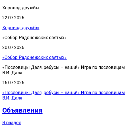
Оцените нашу работу!
Хоровод дружбы
Заполнив небольшую анонимную анкету, вы поможете
22.07.2026
получить независимую и честную оценку
удовлетворенности граждан работой нашего
Хоровод дружбы
учреждения. Ваше мнение очень важно!
«Собор Радонежских святых»
Перейти к анкете легко – достаточно нажать СЮДА.
20.07.2026
«Собор Радонежских святых»
«Пословицы Даля, ребусы – наши!» Игра по пословицам
В.И. Даля
16.07.2026
«Пословицы Даля, ребусы – наши!» Игра по пословицам
В.И. Даля
Объявления
В раздел