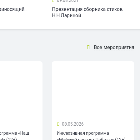
09.08.2021
приносящий…
Презентация сборника стихов
Н.Н.Лариной
Все мероприятия
08.05.2026
ограмма «Наш
Инклюзивная программа
!» (12+)
«Майский рассвет Победы» (12+)