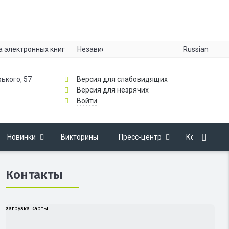
Russian
а электронных книг
Независимая оценка качества
Информац
рького, 57
Версия для слабовидящих
Версия для незрячих
Войти
Новинки
Викторины
Пресс-центр
Контакты
Контакты
загрузка карты...