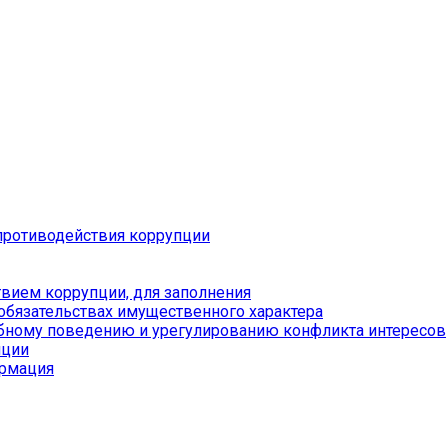
противодействия коррупции
вием коррупции, для заполнения
 обязательствах имущественного характера
бному поведению и урегулированию конфликта интересов
пции
ормация