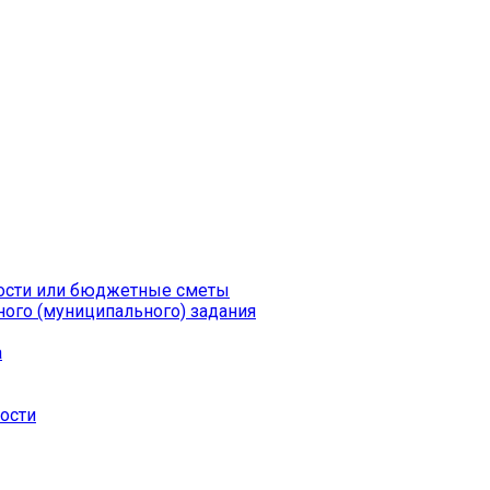
ности или бюджетные сметы
ого (муниципального) задания
а
ности