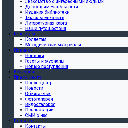
Знакомство с интересными людьми
Достопримечательности
Издания библиотеки
Тактильные книги
Литературная карта
Наши путешествия
Коллегам
Коллегам
Методические материалы
Новинки
Новинки
Газеты и журналы
Новые поступления
Викторины
Пресс-центр
Пресс-центр
Новости
Объявления
Фотогалерея
Видеогалерея
Презентации
СМИ о нас
Контакты
Контакты