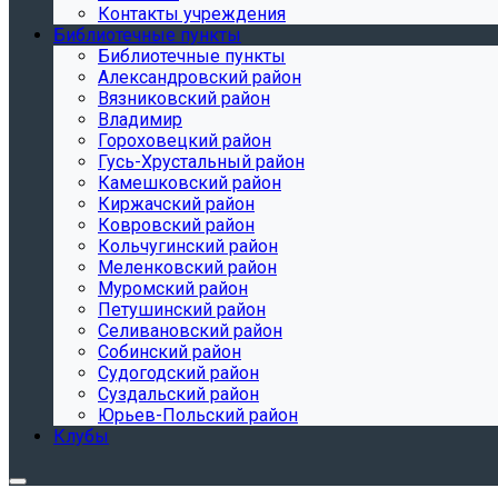
Контакты учреждения
Библиотечные пункты
Библиотечные пункты
Александровский район
Вязниковский район
Владимир
Гороховецкий район
Гусь-Хрустальный район
Камешковский район
Киржачский район
Ковровский район
Кольчугинский район
Меленковский район
Муромский район
Петушинский район
Селивановский район
Собинский район
Судогодский район
Суздальский район
Юрьев-Польский район
Клубы