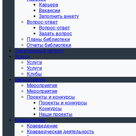
Карьера
Вакансии
Заполнить анкету
Вопрос-ответ
Вопрос-ответ
Задать вопрос
Планы библиотеки
Отчеты библиотеки
Электронный каталог
Услуги
Услуги
Услуги
Клубы
Мероприятия
Мероприятия
Мероприятия
Проекты и конкурсы
Проекты и конкурсы
Конкурсы
Наши проекты
Краеведение
Краеведение
Краеведческая деятельность