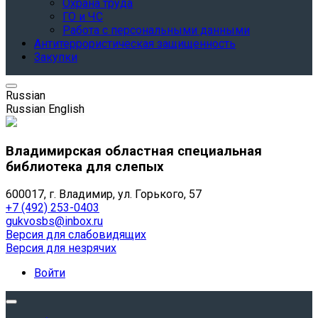
Охрана труда
ГО и ЧС
Работа с персональными данными
Антитеррористическая защищенность
Закупки
Russian
Russian
English
Владимирская областная специальная
библиотека для слепых
600017, г. Владимир, ул. Горького, 57
+7 (492) 253-0403
gukvosbs@inbox.ru
Версия для слабовидящих
Версия для незрячих
Войти