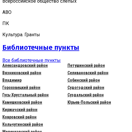
Всероссийское общество слепых
АВО
ПК
Культура. Гранты
Библиотечные пункты
Все библиотечные пункты
Александровский район
Петушинский район
Вязниковский район
Селивановский район
Владимир
Собинский район
Гороховецкий район
Судогодский район
Гусь-Хрустальный район
Суздальский район
Камешковский район
Юрьев-Польский район
Киржачский район
Ковровский район
Кольчугинский район
Меленковский район