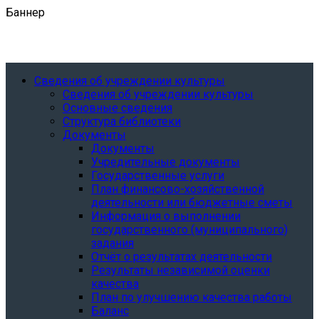
Баннер
Сведения об учреждении культуры
Сведения об учреждении культуры
Основные сведения
Структура библиотеки
Документы
Документы
Учредительные документы
Государственные услуги
План финансово-хозяйственной
деятельности или бюджетные сметы
Информация о выполнении
государственного (муниципального)
задания
Отчёт о результатах деятельности
Результаты независимой оценки
качества
План по улучшению качества работы
Баланс