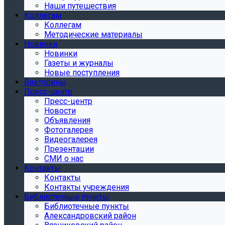
Наши путешествия
Коллегам
Коллегам
Методические материалы
Новинки
Новинки
Газеты и журналы
Новые поступления
Викторины
Пресс-центр
Пресс-центр
Новости
Объявления
Фотогалерея
Видеогалерея
Презентации
СМИ о нас
Контакты
Контакты
Контакты учреждения
Библиотечные пункты
Библиотечные пункты
Александровский район