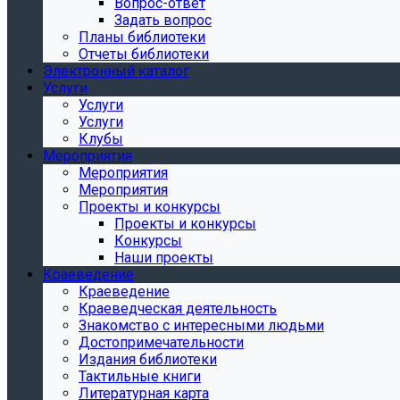
Вопрос-ответ
Задать вопрос
Планы библиотеки
Отчеты библиотеки
Электронный каталог
Услуги
Услуги
Услуги
Клубы
Мероприятия
Мероприятия
Мероприятия
Проекты и конкурсы
Проекты и конкурсы
Конкурсы
Наши проекты
Краеведение
Краеведение
Краеведческая деятельность
Знакомство с интересными людьми
Достопримечательности
Издания библиотеки
Тактильные книги
Литературная карта