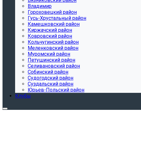
Вязниковский район
Владимир
Гороховецкий район
Гусь-Хрустальный район
Камешковский район
Киржачский район
Ковровский район
Кольчугинский район
Меленковский район
Муромский район
Петушинский район
Селивановский район
Собинский район
Судогодский район
Суздальский район
Юрьев-Польский район
Клубы