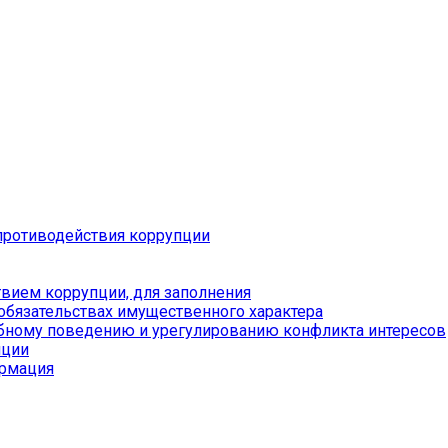
противодействия коррупции
вием коррупции, для заполнения
 обязательствах имущественного характера
бному поведению и урегулированию конфликта интересов
пции
ормация