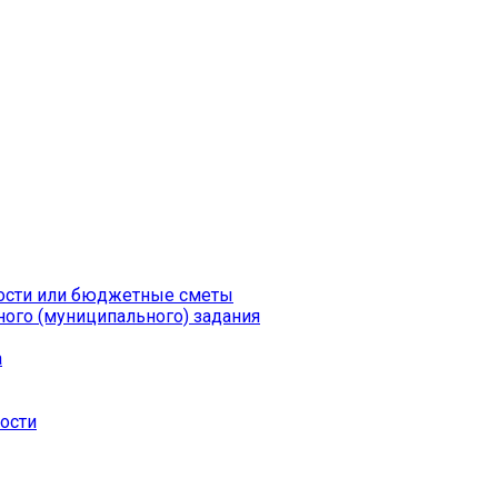
ности или бюджетные сметы
ого (муниципального) задания
а
ности