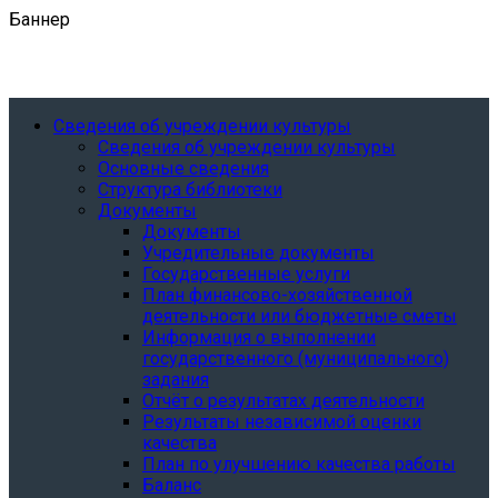
Баннер
Сведения об учреждении культуры
Сведения об учреждении культуры
Основные сведения
Структура библиотеки
Документы
Документы
Учредительные документы
Государственные услуги
План финансово-хозяйственной
деятельности или бюджетные сметы
Информация о выполнении
государственного (муниципального)
задания
Отчёт о результатах деятельности
Результаты независимой оценки
качества
План по улучшению качества работы
Баланс