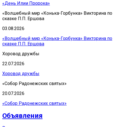
Оцените нашу работу!
«День Илии Пророка»
«Волшебный мир «Конька-Горбунка» Викторина по
Заполнив небольшую анонимную анкету, вы поможете
сказке П.П. Ершова
получить независимую и честную оценку
удовлетворенности граждан работой нашего
03.08.2026
учреждения. Ваше мнение очень важно!
«Волшебный мир «Конька-Горбунка» Викторина по
Перейти к анкете легко – достаточно нажать СЮДА.
сказке П.П. Ершова
Хоровод дружбы
22.07.2026
Хоровод дружбы
«Собор Радонежских святых»
20.07.2026
«Собор Радонежских святых»
Объявления