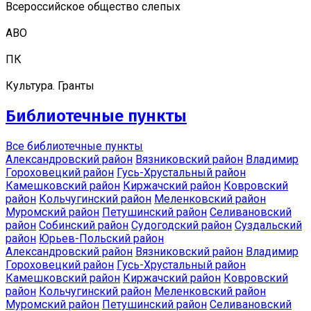
Всероссийское общество слепых
АВО
ПК
Культура. Гранты
Библиотечные пункты
Все библиотечные пункты
Александровский район
Вязниковский район
Владимир
Гороховецкий район
Гусь-Хрустальный район
Камешковский район
Киржачский район
Ковровский
район
Кольчугинский район
Меленковский район
Муромский район
Петушинский район
Селивановский
район
Собинский район
Судогодский район
Суздальский
район
Юрьев-Польский район
Александровский район
Вязниковский район
Владимир
Гороховецкий район
Гусь-Хрустальный район
Камешковский район
Киржачский район
Ковровский
район
Кольчугинский район
Меленковский район
Муромский район
Петушинский район
Селивановский