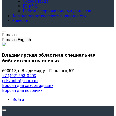
Охрана труда
ГО и ЧС
Работа с персональными данными
Антитеррористическая защищенность
Закупки
Russian
Russian
English
Владимирская областная специальная
библиотека для слепых
600017, г. Владимир, ул. Горького, 57
+7 (492) 253-0403
gukvosbs@inbox.ru
Версия для слабовидящих
Версия для незрячих
Войти