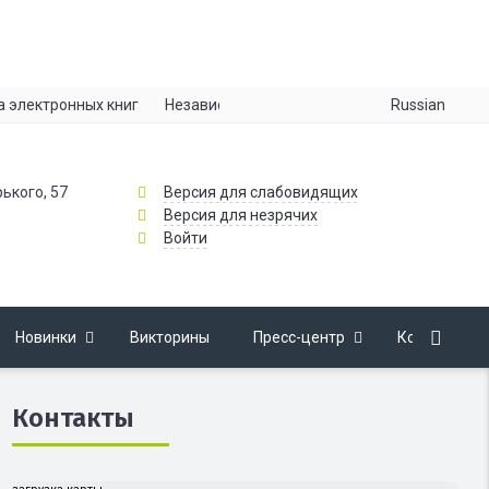
Russian
а электронных книг
Независимая оценка качества
Информац
рького, 57
Версия для слабовидящих
Версия для незрячих
Войти
Новинки
Викторины
Пресс-центр
Контакты
Контакты