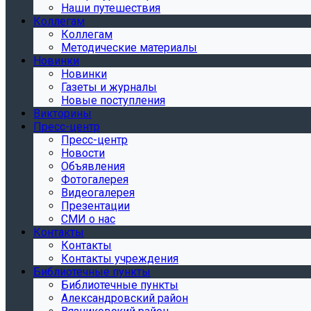
Наши путешествия
Коллегам
Коллегам
Методические материалы
Новинки
Новинки
Газеты и журналы
Новые поступления
Викторины
Пресс-центр
Пресс-центр
Новости
Объявления
Фотогалерея
Видеогалерея
Презентации
СМИ о нас
Контакты
Контакты
Контакты учреждения
Библиотечные пункты
Библиотечные пункты
Александровский район