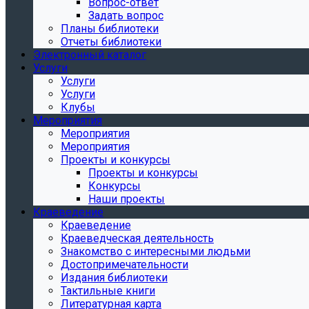
Вопрос-ответ
Задать вопрос
Планы библиотеки
Отчеты библиотеки
Электронный каталог
Услуги
Услуги
Услуги
Клубы
Мероприятия
Мероприятия
Мероприятия
Проекты и конкурсы
Проекты и конкурсы
Конкурсы
Наши проекты
Краеведение
Краеведение
Краеведческая деятельность
Знакомство с интересными людьми
Достопримечательности
Издания библиотеки
Тактильные книги
Литературная карта