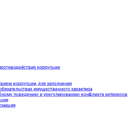
противодействия коррупции
вием коррупции, для заполнения
 обязательствах имущественного характера
бному поведению и урегулированию конфликта интересов
пции
ормация