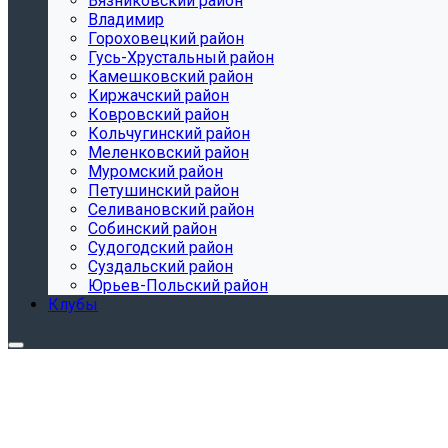
Вязниковский район
Владимир
Гороховецкий район
Гусь-Хрустальный район
Камешковский район
Киржачский район
Ковровский район
Кольчугинский район
Меленковский район
Муромский район
Петушинский район
Селивановский район
Собинский район
Судогодский район
Суздальский район
Юрьев-Польский район
Клубы