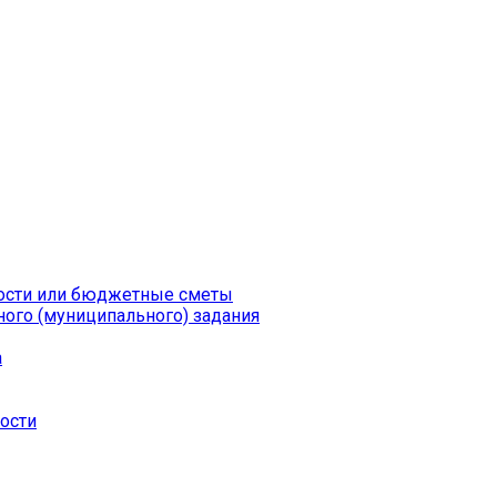
ности или бюджетные сметы
ого (муниципального) задания
а
ности