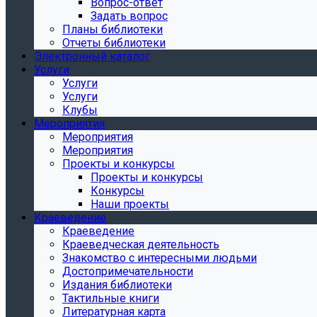
Вопрос-ответ
Задать вопрос
Планы библиотеки
Отчеты библиотеки
Электронный каталог
Услуги
Услуги
Услуги
Клубы
Мероприятия
Мероприятия
Мероприятия
Проекты и конкурсы
Проекты и конкурсы
Конкурсы
Наши проекты
Краеведение
Краеведение
Краеведческая деятельность
Знакомство с интересными людьми
Достопримечательности
Издания библиотеки
Тактильные книги
Литературная карта