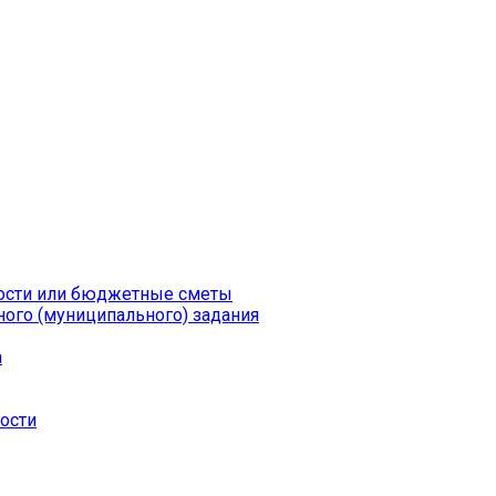
ности или бюджетные сметы
ого (муниципального) задания
а
ности