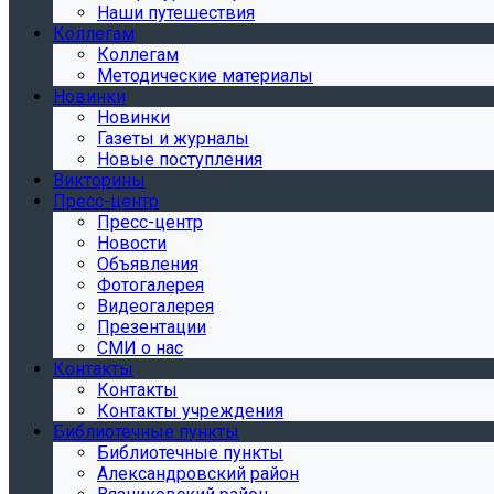
Наши путешествия
Коллегам
Коллегам
Методические материалы
Новинки
Новинки
Газеты и журналы
Новые поступления
Викторины
Пресс-центр
Пресс-центр
Новости
Объявления
Фотогалерея
Видеогалерея
Презентации
СМИ о нас
Контакты
Контакты
Контакты учреждения
Библиотечные пункты
Библиотечные пункты
Александровский район