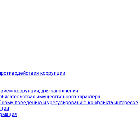
противодействия коррупции
вием коррупции, для заполнения
 обязательствах имущественного характера
бному поведению и урегулированию конфликта интересов
пции
ормация