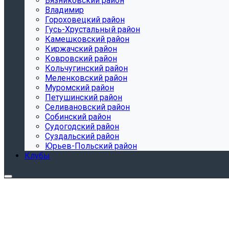
Вязниковский район
Владимир
Гороховецкий район
Гусь-Хрустальный район
Камешковский район
Киржачский район
Ковровский район
Кольчугинский район
Меленковский район
Муромский район
Петушинский район
Селивановский район
Собинский район
Судогодский район
Суздальский район
Юрьев-Польский район
Клубы