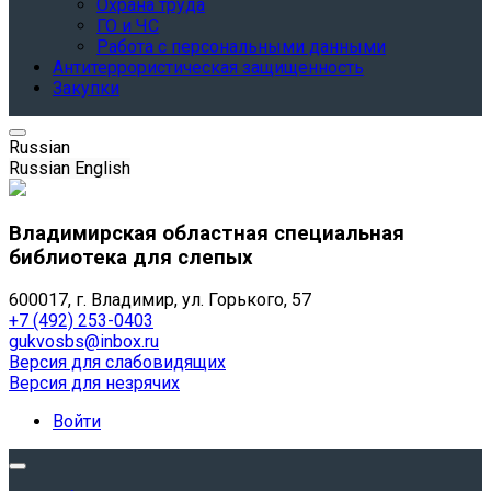
Охрана труда
ГО и ЧС
Работа с персональными данными
Антитеррористическая защищенность
Закупки
Russian
Russian
English
Владимирская областная специальная
библиотека для слепых
600017, г. Владимир, ул. Горького, 57
+7 (492) 253-0403
gukvosbs@inbox.ru
Версия для слабовидящих
Версия для незрячих
Войти