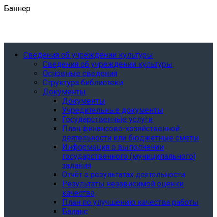
Баннер
Сведения об учреждении культуры
Сведения об учреждении культуры
Основные сведения
Структура библиотеки
Документы
Документы
Учредительные документы
Государственные услуги
План финансово-хозяйственной
деятельности или бюджетные сметы
Информация о выполнении
государственного (муниципального)
задания
Отчёт о результатах деятельности
Результаты независимой оценки
качества
План по улучшению качества работы
Баланс