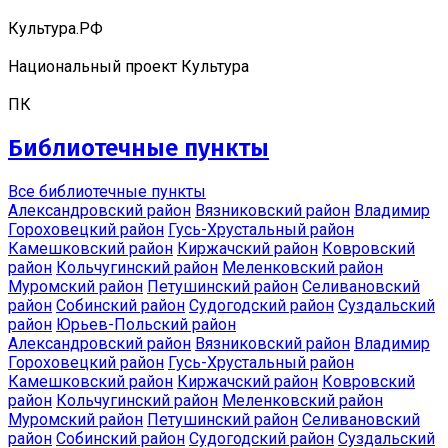
Культура.РФ
Национальный проект Культура
ПК
Библиотечные пункты
Все библиотечные пункты
Александровский район
Вязниковский район
Владимир
Гороховецкий район
Гусь-Хрустальный район
Камешковский район
Киржачский район
Ковровский
район
Кольчугинский район
Меленковский район
Муромский район
Петушинский район
Селивановский
район
Собинский район
Судогодский район
Суздальский
район
Юрьев-Польский район
Александровский район
Вязниковский район
Владимир
Гороховецкий район
Гусь-Хрустальный район
Камешковский район
Киржачский район
Ковровский
район
Кольчугинский район
Меленковский район
Муромский район
Петушинский район
Селивановский
район
Собинский район
Судогодский район
Суздальский