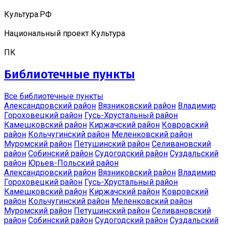
Культура.РФ
Национальный проект Культура
ПК
Библиотечные пункты
Все библиотечные пункты
Александровский район
Вязниковский район
Владимир
Гороховецкий район
Гусь-Хрустальный район
Камешковский район
Киржачский район
Ковровский
район
Кольчугинский район
Меленковский район
Муромский район
Петушинский район
Селивановский
район
Собинский район
Судогодский район
Суздальский
район
Юрьев-Польский район
Александровский район
Вязниковский район
Владимир
Гороховецкий район
Гусь-Хрустальный район
Камешковский район
Киржачский район
Ковровский
район
Кольчугинский район
Меленковский район
Муромский район
Петушинский район
Селивановский
район
Собинский район
Судогодский район
Суздальский