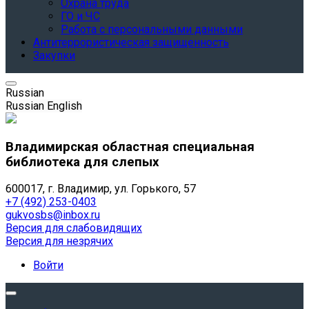
Охрана труда
ГО и ЧС
Работа с персональными данными
Антитеррористическая защищенность
Закупки
Russian
Russian
English
Владимирская областная специальная
библиотека для слепых
600017, г. Владимир, ул. Горького, 57
+7 (492) 253-0403
gukvosbs@inbox.ru
Версия для слабовидящих
Версия для незрячих
Войти