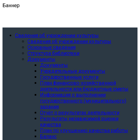
Баннер
Сведения об учреждении культуры
Сведения об учреждении культуры
Основные сведения
Структура библиотеки
Документы
Документы
Учредительные документы
Государственные услуги
План финансово-хозяйственной
деятельности или бюджетные сметы
Информация о выполнении
государственного (муниципального)
задания
Отчёт о результатах деятельности
Результаты независимой оценки
качества
План по улучшению качества работы
Баланс