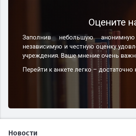
Оцените н
Оцените н
Оцените н
Заполнив небольшую анонимную
Заполнив небольшую анонимную
Заполнив небольшую анонимную
независимую и честную оценку удовл
независимую и честную оценку удовл
независимую и честную оценку удовл
учреждения. Ваше мнение очень важн
учреждения. Ваше мнение очень важн
учреждения. Ваше мнение очень важн
Перейти к анкете легко – достаточн
Перейти к анкете легко – достаточн
Перейти к анкете легко – достаточн
Новости