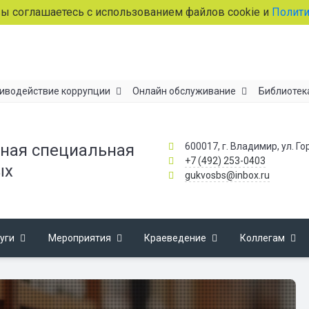
лашаетесь с использованием файлов cookie и
Политикой об
иводействие коррупции
Онлайн обслуживание
Библиотек
600017, г. Владимир, ул. Го
ная специальная
+7 (492) 253-0403
ых
gukvosbs@inbox.ru
уги
Мероприятия
Краеведение
Коллегам