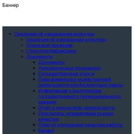
Баннер
Сведения об учреждении культуры
Сведения об учреждении культуры
Основные сведения
Структура библиотеки
Документы
Документы
Учредительные документы
Государственные услуги
План финансово-хозяйственной
деятельности или бюджетные сметы
Информация о выполнении
государственного (муниципального)
задания
Отчёт о результатах деятельности
Результаты независимой оценки
качества
План по улучшению качества работы
Баланс