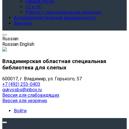
Охрана труда
ГО и ЧС
Работа с персональными данными
Антитеррористическая защищенность
Закупки
Russian
Russian
English
Владимирская областная специальная
библиотека для слепых
600017, г. Владимир, ул. Горького, 57
+7 (492) 253-0403
gukvosbs@inbox.ru
Версия для слабовидящих
Версия для незрячих
Войти