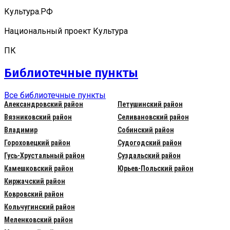
Культура.РФ
Национальный проект Культура
ПК
Библиотечные пункты
Все библиотечные пункты
Александровский район
Петушинский район
Вязниковский район
Селивановский район
Владимир
Собинский район
Гороховецкий район
Судогодский район
Гусь-Хрустальный район
Суздальский район
Камешковский район
Юрьев-Польский район
Киржачский район
Ковровский район
Кольчугинский район
Меленковский район