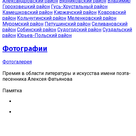
Александровский район
Вязниковский район
Владимир
Гороховецкий район
Гусь-Хрустальный район
Камешковский район
Киржачский район
Ковровский
район
Кольчугинский район
Меленковский район
Муромский район
Петушинский район
Селивановский
район
Собинский район
Судогодский район
Суздальский
район
Юрьев-Польский район
Фотографии
Фотогалерея
Премия в области литературы и искусства имени поэта-
песенника Алексея Фатьянова
Памятка