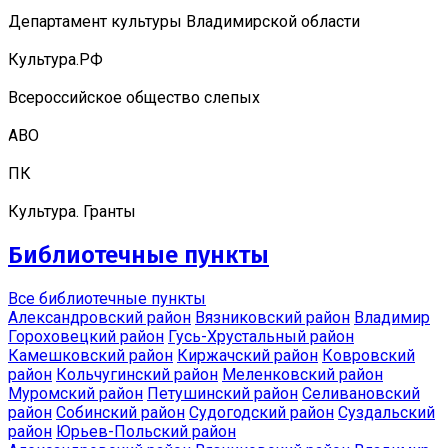
Департамент культуры Владимирской области
Культура.РФ
Всероссийское общество слепых
АВО
ПК
Культура. Гранты
Библиотечные пункты
Все библиотечные пункты
Александровский район
Вязниковский район
Владимир
Гороховецкий район
Гусь-Хрустальный район
Камешковский район
Киржачский район
Ковровский
район
Кольчугинский район
Меленковский район
Муромский район
Петушинский район
Селивановский
район
Собинский район
Судогодский район
Суздальский
район
Юрьев-Польский район