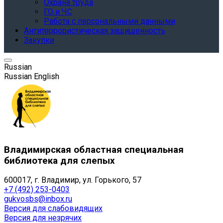
Охрана труда
ГО и ЧС
Работа с персональными данными
Антитеррористическая защищенность
Закупки
Russian
Russian
English
Владимирская областная специальная
библиотека для слепых
600017, г. Владимир, ул. Горького, 57
+7 (492) 253-0403
gukvosbs@inbox.ru
Версия для слабовидящих
Версия для незрячих