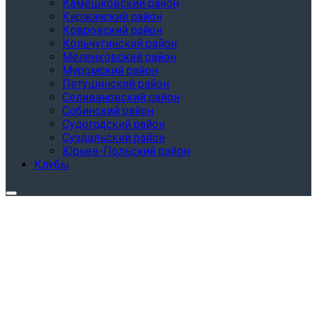
Камешковский район
Киржачский район
Ковровский район
Кольчугинский район
Меленковский район
Муромский район
Петушинский район
Селивановский район
Собинский район
Судогодский район
Суздальский район
Юрьев-Польский район
Клубы