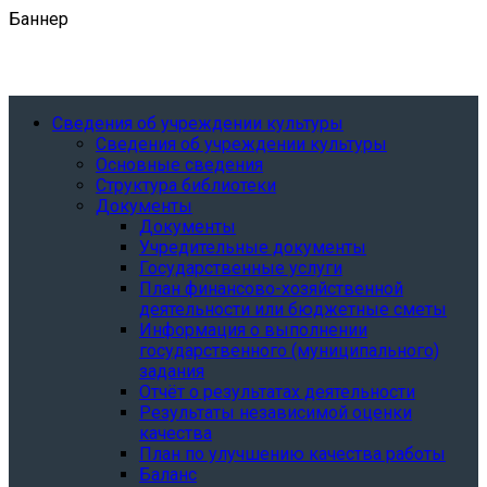
Баннер
Сведения об учреждении культуры
Сведения об учреждении культуры
Основные сведения
Структура библиотеки
Документы
Документы
Учредительные документы
Государственные услуги
План финансово-хозяйственной
деятельности или бюджетные сметы
Информация о выполнении
государственного (муниципального)
задания
Отчёт о результатах деятельности
Результаты независимой оценки
качества
План по улучшению качества работы
Баланс