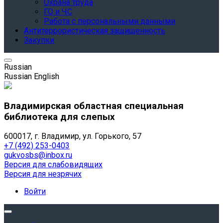
Охрана труда
ГО и ЧС
Работа с персональными данными
Антитеррористическая защищенность
Закупки
Russian
Russian
English
Владимирская областная специальная
библиотека для слепых
600017, г. Владимир, ул. Горького, 57
+7 (492) 253-0403
gukvosbs@inbox.ru
Версия для слабовидящих
Версия для незрячих
Войти