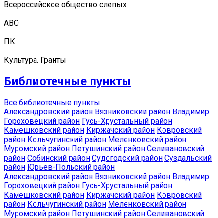
Всероссийское общество слепых
АВО
ПК
Культура. Гранты
Библиотечные пункты
Все библиотечные пункты
Александровский район
Вязниковский район
Владимир
Гороховецкий район
Гусь-Хрустальный район
Камешковский район
Киржачский район
Ковровский
район
Кольчугинский район
Меленковский район
Муромский район
Петушинский район
Селивановский
район
Собинский район
Судогодский район
Суздальский
район
Юрьев-Польский район
Александровский район
Вязниковский район
Владимир
Гороховецкий район
Гусь-Хрустальный район
Камешковский район
Киржачский район
Ковровский
район
Кольчугинский район
Меленковский район
Муромский район
Петушинский район
Селивановский