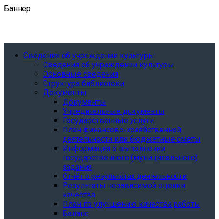
Баннер
Сведения об учреждении культуры
Сведения об учреждении культуры
Основные сведения
Структура библиотеки
Документы
Документы
Учредительные документы
Государственные услуги
План финансово-хозяйственной
деятельности или бюджетные сметы
Информация о выполнении
государственного (муниципального)
задания
Отчёт о результатах деятельности
Результаты независимой оценки
качества
План по улучшению качества работы
Баланс