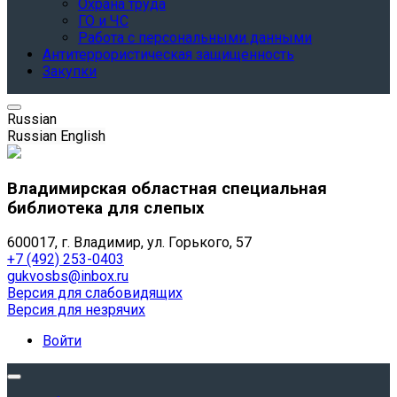
Охрана труда
ГО и ЧС
Работа с персональными данными
Антитеррористическая защищенность
Закупки
Russian
Russian
English
Владимирская областная специальная
библиотека для слепых
600017, г. Владимир, ул. Горького, 57
+7 (492) 253-0403
gukvosbs@inbox.ru
Версия для слабовидящих
Версия для незрячих
Войти