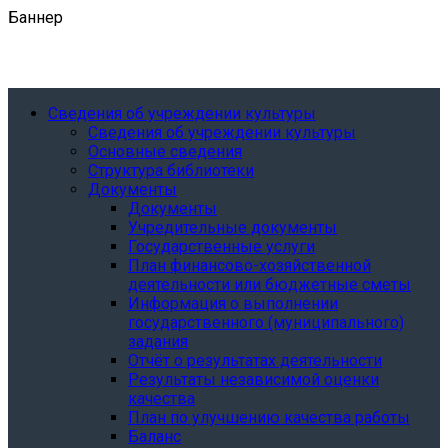
Баннер
Сведения об учреждении культуры
Сведения об учреждении культуры
Основные сведения
Структура библиотеки
Документы
Документы
Учредительные документы
Государственные услуги
План финансово-хозяйственной
деятельности или бюджетные сметы
Информация о выполнении
государственного (муниципального)
задания
Отчёт о результатах деятельности
Результаты независимой оценки
качества
План по улучшению качества работы
Баланс