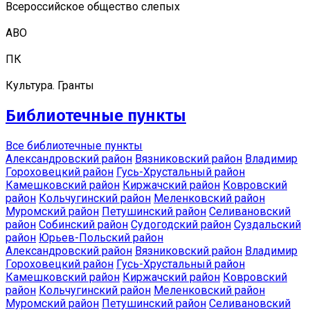
Всероссийское общество слепых
АВО
ПК
Культура. Гранты
Библиотечные пункты
Все библиотечные пункты
Александровский район
Вязниковский район
Владимир
Гороховецкий район
Гусь-Хрустальный район
Камешковский район
Киржачский район
Ковровский
район
Кольчугинский район
Меленковский район
Муромский район
Петушинский район
Селивановский
район
Собинский район
Судогодский район
Суздальский
район
Юрьев-Польский район
Александровский район
Вязниковский район
Владимир
Гороховецкий район
Гусь-Хрустальный район
Камешковский район
Киржачский район
Ковровский
район
Кольчугинский район
Меленковский район
Муромский район
Петушинский район
Селивановский