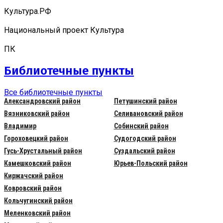
Культура.РФ
Национальный проект Культура
ПК
Библиотечные пункты
Все библиотечные пункты
Александровский район
Петушинский район
Вязниковский район
Селивановский район
Владимир
Собинский район
Гороховецкий район
Судогодский район
Гусь-Хрустальный район
Суздальский район
Камешковский район
Юрьев-Польский район
Киржачский район
Ковровский район
Кольчугинский район
Меленковский район