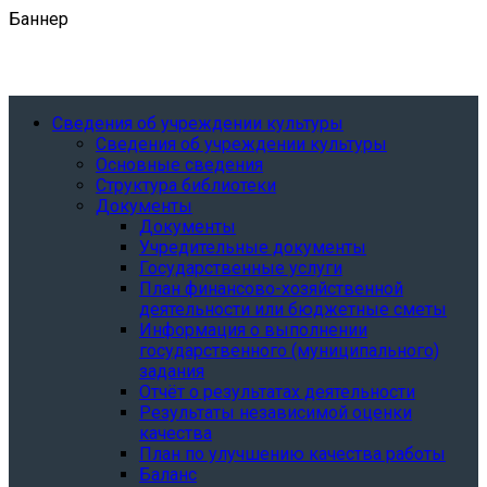
Баннер
Сведения об учреждении культуры
Сведения об учреждении культуры
Основные сведения
Структура библиотеки
Документы
Документы
Учредительные документы
Государственные услуги
План финансово-хозяйственной
деятельности или бюджетные сметы
Информация о выполнении
государственного (муниципального)
задания
Отчёт о результатах деятельности
Результаты независимой оценки
качества
План по улучшению качества работы
Баланс