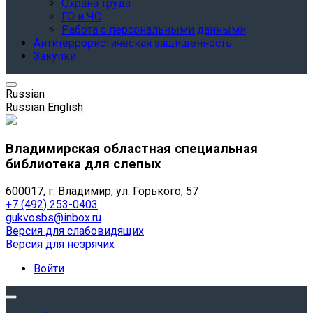
Охрана труда
ГО и ЧС
Работа с персональными данными
Антитеррористическая защищенность
Закупки
Russian
Russian
English
Владимирская областная специальная
библиотека для слепых
600017, г. Владимир, ул. Горького, 57
+7 (492) 253-0403
gukvosbs@inbox.ru
Версия для слабовидящих
Версия для незрячих
Войти