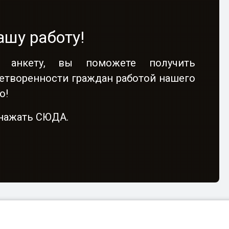
ашу работу!
ашу работу!
 анкету, вы поможете получить
 анкету, вы поможете получить
етворенности граждан работой нашего
етворенности граждан работой нашего
о!
о!
о нажать СЮДА.
о нажать СЮДА.