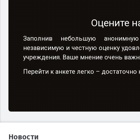
Оцените н
Оцените н
Заполнив небольшую анонимную
Заполнив небольшую анонимную
независимую и честную оценку удовл
независимую и честную оценку удовл
учреждения. Ваше мнение очень важн
учреждения. Ваше мнение очень важн
Перейти к анкете легко – достаточн
Перейти к анкете легко – достаточн
Новости