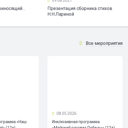
09.08.2021
приносящий…
Презентация сборника стихов
Н.Н.Лариной
Все мероприятия
08.05.2026
ограмма «Наш
Инклюзивная программа
!» (12+)
«Майский рассвет Победы» (12+)