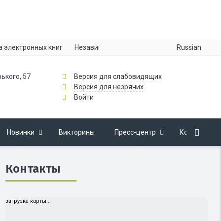
Russian
а электронных книг
Независимая оценка качества
Информац
рького, 57
Версия для слабовидящих
Версия для незрячих
Войти
Новинки
Викторины
Пресс-центр
Контакты
Контакты
загрузка карты...