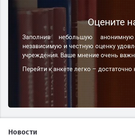
Оцените н
Оцените н
Оцените н
Заполнив небольшую анонимную
Заполнив небольшую анонимную
Заполнив небольшую анонимную
независимую и честную оценку удовл
независимую и честную оценку удовл
независимую и честную оценку удовл
учреждения. Ваше мнение очень важн
учреждения. Ваше мнение очень важн
учреждения. Ваше мнение очень важн
Перейти к анкете легко – достаточн
Перейти к анкете легко – достаточн
Перейти к анкете легко – достаточн
Новости