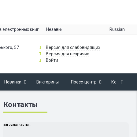
Russian
а электронных книг
Независимая оценка качества
Информац
рького, 57
Версия для слабовидящих
Версия для незрячих
Войти
Новинки
Викторины
Пресс-центр
Контакты
Контакты
загрузка карты...