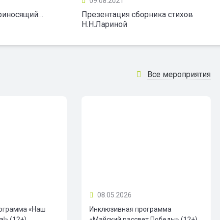
09.08.2021
приносящий…
Презентация сборника стихов
Н.Н.Лариной
Все мероприятия
08.05.2026
ограмма «Наш
Инклюзивная программа
!» (12+)
«Майский рассвет Победы» (12+)