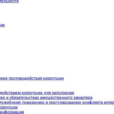
тельности
ние
ере противодействия коррупции
действием коррупции, для заполнения
тве и обязательствах имущественного характера
служебному поведению и урегулированию конфликта инте
коррупции
я информация