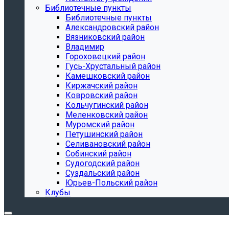
Библиотечные пункты
Библиотечные пункты
Александровский район
Вязниковский район
Владимир
Гороховецкий район
Гусь-Хрустальный район
Камешковский район
Киржачский район
Ковровский район
Кольчугинский район
Меленковский район
Муромский район
Петушинский район
Селивановский район
Собинский район
Судогодский район
Суздальский район
Юрьев-Польский район
Клубы