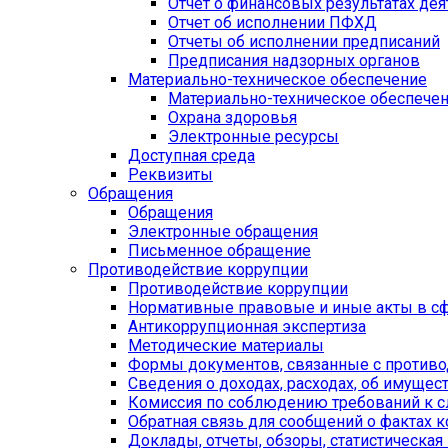
Отчет о финансовых результатах дея
Отчет об исполнении ПФХД
Отчеты об исполнении предписаний
Предписания надзорных органов
Материально-техническое обеспечение
Материально-техническое обеспече
Охрана здоровья
Электронные ресурсы
Доступная среда
Реквизиты
Обращения
Обращения
Электронные обращения
Письменное обращение
Противодействие коррупции
Противодействие коррупции
Нормативные правовые и иные акты в сф
Антикоррупционная экспертиза
Методические материалы
Формы документов, связанные с противо
Сведения о доходах, расходах, об имущес
Комиссия по соблюдению требований к 
Обратная связь для сообщений о фактах 
Доклады, отчеты, обзоры, статистическа