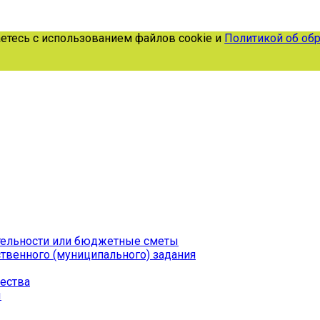
есь с использованием файлов cookie и
Политикой об обраб
тельности или бюджетные сметы
твенного (муниципального) задания
ества
ы