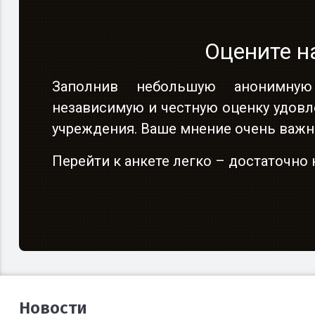
Оцените н
Оцените н
Оцените н
Заполнив небольшую анонимную
Заполнив небольшую анонимную
Заполнив небольшую анонимную
независимую и честную оценку удовл
независимую и честную оценку удовл
независимую и честную оценку удовл
учреждения. Ваше мнение очень важн
учреждения. Ваше мнение очень важн
учреждения. Ваше мнение очень важн
Перейти к анкете легко – достаточн
Перейти к анкете легко – достаточн
Перейти к анкете легко – достаточн
Новости