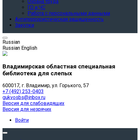
Охрана труда
ГО и ЧС
Работа с персональными данными
Антитеррористическая защищенность
Закупки
Russian
Russian
English
Владимирская областная специальная
библиотека для слепых
600017, г. Владимир, ул. Горького, 57
+7 (492) 253-0403
gukvosbs@inbox.ru
Версия для слабовидящих
Версия для незрячих
Войти