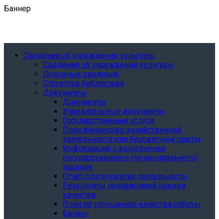
Баннер
Сведения об учреждении культуры
Сведения об учреждении культуры
Основные сведения
Структура библиотеки
Документы
Документы
Учредительные документы
Государственные услуги
План финансово-хозяйственной
деятельности или бюджетные сметы
Информация о выполнении
государственного (муниципального)
задания
Отчёт о результатах деятельности
Результаты независимой оценки
качества
План по улучшению качества работы
Баланс