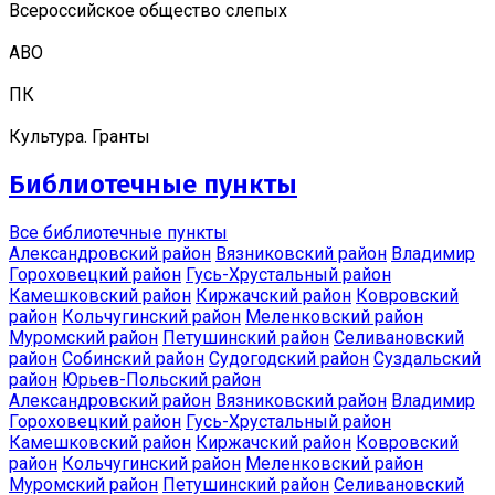
Всероссийское общество слепых
АВО
ПК
Культура. Гранты
Библиотечные пункты
Все библиотечные пункты
Александровский район
Вязниковский район
Владимир
Гороховецкий район
Гусь-Хрустальный район
Камешковский район
Киржачский район
Ковровский
район
Кольчугинский район
Меленковский район
Муромский район
Петушинский район
Селивановский
район
Собинский район
Судогодский район
Суздальский
район
Юрьев-Польский район
Александровский район
Вязниковский район
Владимир
Гороховецкий район
Гусь-Хрустальный район
Камешковский район
Киржачский район
Ковровский
район
Кольчугинский район
Меленковский район
Муромский район
Петушинский район
Селивановский