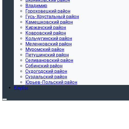
Вязниковский район
Владимир
Гороховецкий район
Гусь-Хрустальный район
Камешковский район
Киржачский район
Ковровский район
Кольчугинский район
Меленковский район
Муромский район
Петушинский район
Селивановский район
Собинский район
Судогодский район
Суздальский район
Юрьев-Польский район
Клубы