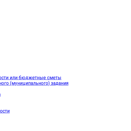
ности или бюджетные сметы
ого (муниципального) задания
а
ности