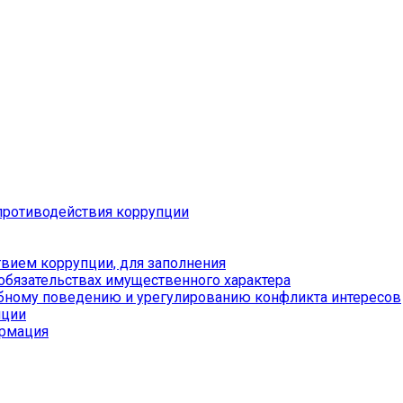
противодействия коррупции
вием коррупции, для заполнения
 обязательствах имущественного характера
бному поведению и урегулированию конфликта интересов
пции
ормация