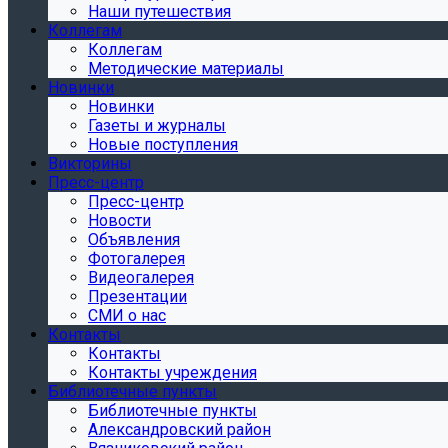
Наши путешествия
Коллегам
Коллегам
Методические материалы
Новинки
Новинки
Газеты и журналы
Новые поступления
Викторины
Пресс-центр
Пресс-центр
Новости
Объявления
Фотогалерея
Видеогалерея
Презентации
СМИ о нас
Контакты
Контакты
Контакты учреждения
Библиотечные пункты
Библиотечные пункты
Александровский район