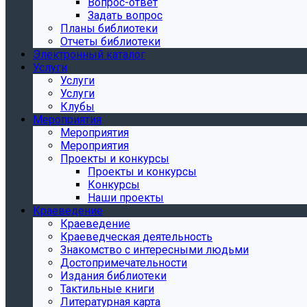
Вопрос-ответ
Задать вопрос
Планы библиотеки
Отчеты библиотеки
Электронный каталог
Услуги
Услуги
Услуги
Клубы
Мероприятия
Мероприятия
Мероприятия
Проекты и конкурсы
Проекты и конкурсы
Конкурсы
Наши проекты
Краеведение
Краеведение
Краеведческая деятельность
Знакомство с интересными людьми
Достопримечательности
Издания библиотеки
Тактильные книги
Литературная карта