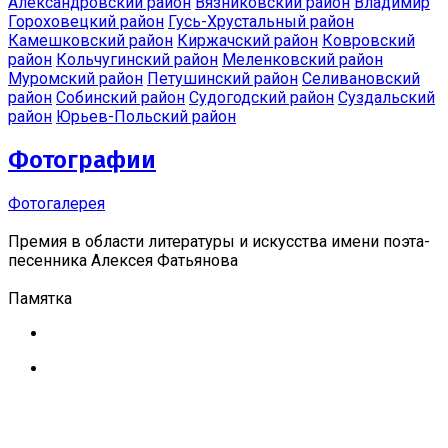
Александровский район
Вязниковский район
Владимир
Гороховецкий район
Гусь-Хрустальный район
Камешковский район
Киржачский район
Ковровский
район
Кольчугинский район
Меленковский район
Муромский район
Петушинский район
Селивановский
район
Собинский район
Судогодский район
Суздальский
район
Юрьев-Польский район
Фотографии
Фотогалерея
Премия в области литературы и искусства имени поэта-
песенника Алексея Фатьянова
Памятка