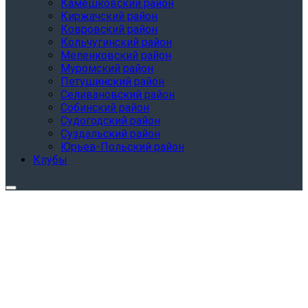
Камешковский район
Киржачский район
Ковровский район
Кольчугинский район
Меленковский район
Муромский район
Петушинский район
Селивановский район
Собинский район
Судогодский район
Суздальский район
Юрьев-Польский район
Клубы