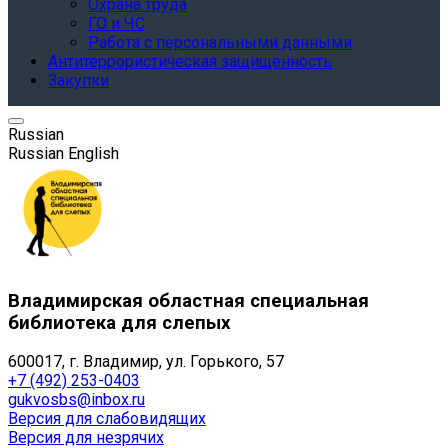
Охрана труда
ГО и ЧС
Работа с персональными данными
Антитеррористическая защищенность
Закупки
Russian
Russian
English
Владимирская областная специальная
библиотека для слепых
600017, г. Владимир, ул. Горького, 57
+7 (492) 253-0403
gukvosbs@inbox.ru
Версия для слабовидящих
Версия для незрячих