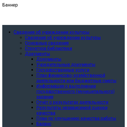
Баннер
Сведения об учреждении культуры
Сведения об учреждении культуры
Основные сведения
Структура библиотеки
Документы
Документы
Учредительные документы
Государственные услуги
План финансово-хозяйственной
деятельности или бюджетные сметы
Информация о выполнении
государственного (муниципального)
задания
Отчёт о результатах деятельности
Результаты независимой оценки
качества
План по улучшению качества работы
Баланс