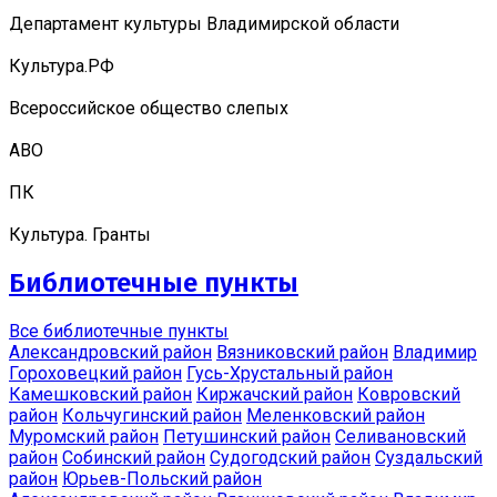
Департамент культуры Владимирской области
Культура.РФ
Всероссийское общество слепых
АВО
ПК
Культура. Гранты
Библиотечные пункты
Все библиотечные пункты
Александровский район
Вязниковский район
Владимир
Гороховецкий район
Гусь-Хрустальный район
Камешковский район
Киржачский район
Ковровский
район
Кольчугинский район
Меленковский район
Муромский район
Петушинский район
Селивановский
район
Собинский район
Судогодский район
Суздальский
район
Юрьев-Польский район