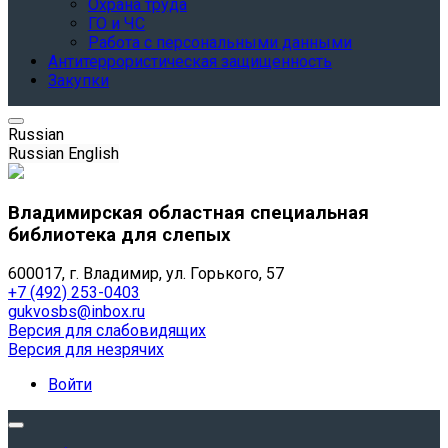
Охрана труда
ГО и ЧС
Работа с персональными данными
Антитеррористическая защищенность
Закупки
Russian
Russian
English
Владимирская областная специальная
библиотека для слепых
600017, г. Владимир, ул. Горького, 57
+7 (492) 253-0403
gukvosbs@inbox.ru
Версия для слабовидящих
Версия для незрячих
Войти