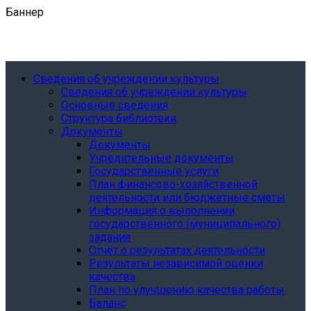
Баннер
Сведения об учреждении культуры
Сведения об учреждении культуры
Основные сведения
Структура библиотеки
Документы
Документы
Учредительные документы
Государственные услуги
План финансово-хозяйственной
деятельности или бюджетные сметы
Информация о выполнении
государственного (муниципального)
задания
Отчёт о результатах деятельности
Результаты независимой оценки
качества
План по улучшению качества работы
Баланс