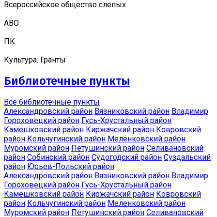
Всероссийское общество слепых
АВО
ПК
Культура. Гранты
Библиотечные пункты
Все библиотечные пункты
Александровский район
Вязниковский район
Владимир
Гороховецкий район
Гусь-Хрустальный район
Камешковский район
Киржачский район
Ковровский
район
Кольчугинский район
Меленковский район
Муромский район
Петушинский район
Селивановский
район
Собинский район
Судогодский район
Суздальский
район
Юрьев-Польский район
Александровский район
Вязниковский район
Владимир
Гороховецкий район
Гусь-Хрустальный район
Камешковский район
Киржачский район
Ковровский
район
Кольчугинский район
Меленковский район
Муромский район
Петушинский район
Селивановский