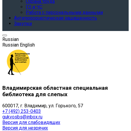
Охрана труда
ГО и ЧС
Работа с персональными данными
Антитеррористическая защищенность
Закупки
Russian
Russian
English
Владимирская областная специальная
библиотека для слепых
600017, г. Владимир, ул. Горького, 57
+7 (492) 253-0403
gukvosbs@inbox.ru
Версия для слабовидящих
Версия для незрячих