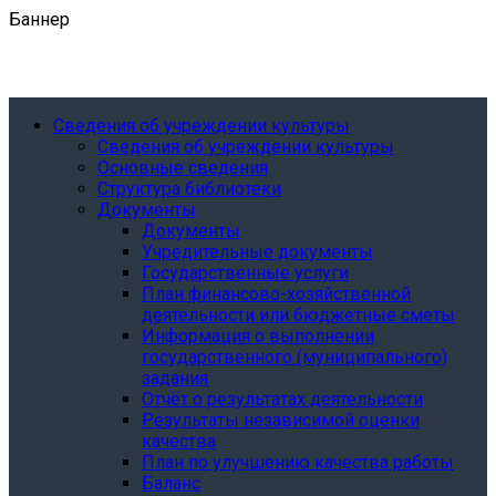
Баннер
Сведения об учреждении культуры
Сведения об учреждении культуры
Основные сведения
Структура библиотеки
Документы
Документы
Учредительные документы
Государственные услуги
План финансово-хозяйственной
деятельности или бюджетные сметы
Информация о выполнении
государственного (муниципального)
задания
Отчёт о результатах деятельности
Результаты независимой оценки
качества
План по улучшению качества работы
Баланс