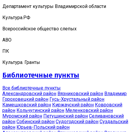
Департамент культуры Владимирской области
Культура.РФ
Всероссийское общество слепых
АВО
ПК
Культура. Гранты
Библиотечные пункты
Все библиотечные пункты
Александровский район
Вязниковский район
Владимир
Гороховецкий район
Гусь-Хрустальный район
Камешковский район
Киржачский район
Ковровский
район
Кольчугинский район
Меленковский район
Муромский район
Петушинский район
Селивановский
район
Собинский район
Судогодский район
Суздальский
район
Юрьев-Польский район