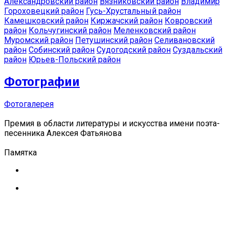
Александровский район
Вязниковский район
Владимир
Гороховецкий район
Гусь-Хрустальный район
Камешковский район
Киржачский район
Ковровский
район
Кольчугинский район
Меленковский район
Муромский район
Петушинский район
Селивановский
район
Собинский район
Судогодский район
Суздальский
район
Юрьев-Польский район
Фотографии
Фотогалерея
Премия в области литературы и искусства имени поэта-
песенника Алексея Фатьянова
Памятка