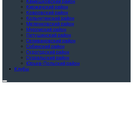
Камешковский район
Киржачский район
Ковровский район
Кольчугинский район
Меленковский район
Муромский район
Петушинский район
Селивановский район
Собинский район
Судогодский район
Суздальский район
Юрьев-Польский район
Клубы