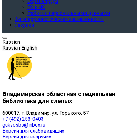
Охрана труда
ГО и ЧС
Работа с персональными данными
Антитеррористическая защищенность
Закупки
Russian
Russian
English
Владимирская областная специальная
библиотека для слепых
600017, г. Владимир, ул. Горького, 57
+7 (492) 253-0403
gukvosbs@inbox.ru
Версия для слабовидящих
Версия для незрячих