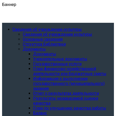
Баннер
Сведения об учреждении культуры
Сведения об учреждении культуры
Основные сведения
Структура библиотеки
Документы
Документы
Учредительные документы
Государственные услуги
План финансово-хозяйственной
деятельности или бюджетные сметы
Информация о выполнении
государственного (муниципального)
задания
Отчёт о результатах деятельности
Результаты независимой оценки
качества
План по улучшению качества работы
Баланс