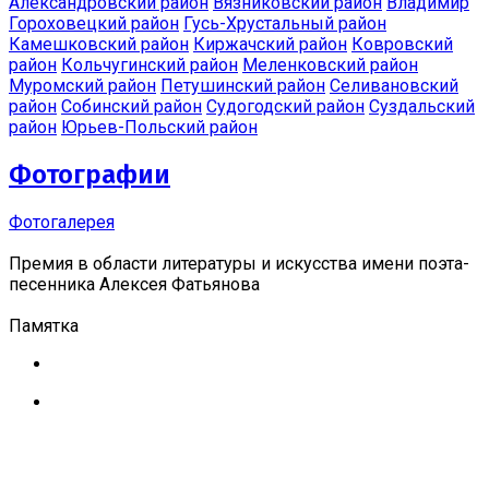
Александровский район
Вязниковский район
Владимир
Гороховецкий район
Гусь-Хрустальный район
Камешковский район
Киржачский район
Ковровский
район
Кольчугинский район
Меленковский район
Муромский район
Петушинский район
Селивановский
район
Собинский район
Судогодский район
Суздальский
район
Юрьев-Польский район
Фотографии
Фотогалерея
Премия в области литературы и искусства имени поэта-
песенника Алексея Фатьянова
Памятка