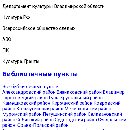
Департамент культуры Владимирской области
Культура.РФ
Всероссийское общество слепых
АВО
ПК
Культура. Гранты
Библиотечные пункты
Все библиотечные пункты
Александровский район
Вязниковский район
Владимир
Гороховецкий район
Гусь-Хрустальный район
Камешковский район
Киржачский район
Ковровский
район
Кольчугинский район
Меленковский район
Муромский район
Петушинский район
Селивановский
район
Собинский район
Судогодский район
Суздальский
район
Юрьев-Польский район