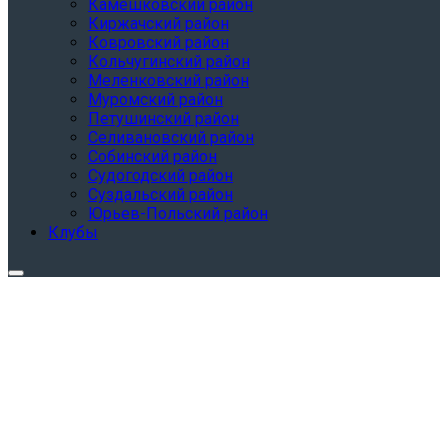
Камешковский район
Киржачский район
Ковровский район
Кольчугинский район
Меленковский район
Муромский район
Петушинский район
Селивановский район
Собинский район
Судогодский район
Суздальский район
Юрьев-Польский район
Клубы