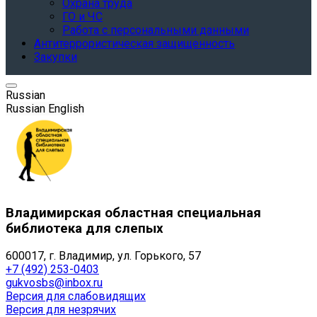
Охрана труда
ГО и ЧС
Работа с персональными данными
Антитеррористическая защищенность
Закупки
Russian
Russian
English
Владимирская областная специальная
библиотека для слепых
600017, г. Владимир, ул. Горького, 57
+7 (492) 253-0403
gukvosbs@inbox.ru
Версия для слабовидящих
Версия для незрячих