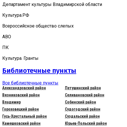
Департамент культуры Владимирской области
Культура.РФ
Всероссийское общество слепых
АВО
ПК
Культура. Гранты
Библиотечные пункты
Все библиотечные пункты
Александровский район
Петушинский район
Вязниковский район
Селивановский район
Владимир
Собинский район
Гороховецкий район
Судогодский район
Гусь-Хрустальный район
Суздальский район
Камешковский район
Юрьев-Польский район