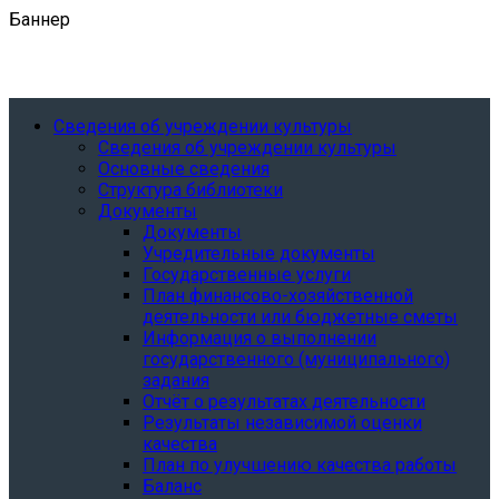
Баннер
Сведения об учреждении культуры
Сведения об учреждении культуры
Основные сведения
Структура библиотеки
Документы
Документы
Учредительные документы
Государственные услуги
План финансово-хозяйственной
деятельности или бюджетные сметы
Информация о выполнении
государственного (муниципального)
задания
Отчёт о результатах деятельности
Результаты независимой оценки
качества
План по улучшению качества работы
Баланс