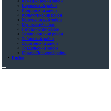
Камешковский район
Киржачский район
Ковровский район
Кольчугинский район
Меленковский район
Муромский район
Петушинский район
Селивановский район
Собинский район
Судогодский район
Суздальский район
Юрьев-Польский район
Клубы