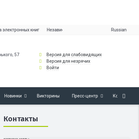
Russian
а электронных книг
Независимая оценка качества
Информац
рького, 57
Версия для слабовидящих
Версия для незрячих
Войти
Новинки
Викторины
Пресс-центр
Контакты
Контакты