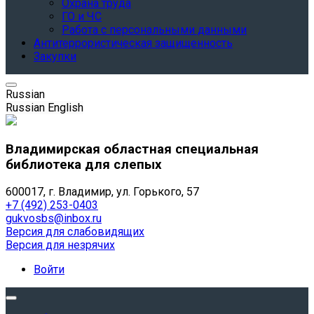
Охрана труда
ГО и ЧС
Работа с персональными данными
Антитеррористическая защищенность
Закупки
Russian
Russian
English
Владимирская областная специальная
библиотека для слепых
600017, г. Владимир, ул. Горького, 57
+7 (492) 253-0403
gukvosbs@inbox.ru
Версия для слабовидящих
Версия для незрячих
Войти