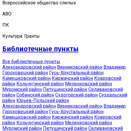
Всероссийское общество слепых
АВО
ПК
Культура. Гранты
Библиотечные пункты
Все библиотечные пункты
Александровский район
Вязниковский район
Владимир
Гороховецкий район
Гусь-Хрустальный район
Камешковский район
Киржачский район
Ковровский
район
Кольчугинский район
Меленковский район
Муромский район
Петушинский район
Селивановский
район
Собинский район
Судогодский район
Суздальский
район
Юрьев-Польский район
Александровский район
Вязниковский район
Владимир
Гороховецкий район
Гусь-Хрустальный район
Камешковский район
Киржачский район
Ковровский
район
Кольчугинский район
Меленковский район
Муромский район
Петушинский район
Селивановский