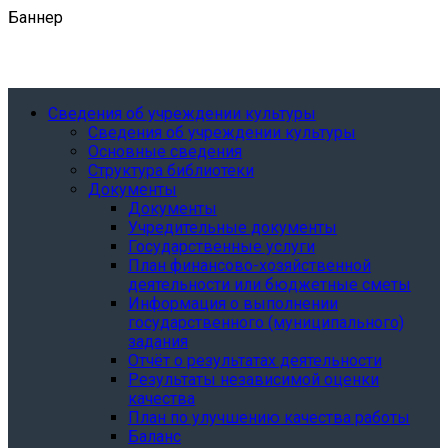
Баннер
Сведения об учреждении культуры
Сведения об учреждении культуры
Основные сведения
Структура библиотеки
Документы
Документы
Учредительные документы
Государственные услуги
План финансово-хозяйственной
деятельности или бюджетные сметы
Информация о выполнении
государственного (муниципального)
задания
Отчёт о результатах деятельности
Результаты независимой оценки
качества
План по улучшению качества работы
Баланс