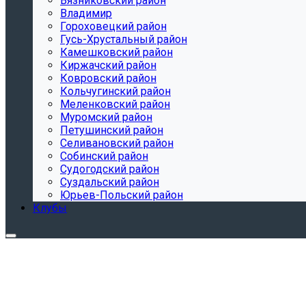
Вязниковский район
Владимир
Гороховецкий район
Гусь-Хрустальный район
Камешковский район
Киржачский район
Ковровский район
Кольчугинский район
Меленковский район
Муромский район
Петушинский район
Селивановский район
Собинский район
Судогодский район
Суздальский район
Юрьев-Польский район
Клубы