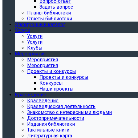
Вопрос-ответ
Задать вопрос
Планы библиотеки
Отчеты библиотеки
Электронный каталог
Услуги
Услуги
Услуги
Клубы
Мероприятия
Мероприятия
Мероприятия
Проекты и конкурсы
Проекты и конкурсы
Конкурсы
Наши проекты
Краеведение
Краеведение
Краеведческая деятельность
Знакомство с интересными людьми
Достопримечательности
Издания библиотеки
Тактильные книги
Литературная карта