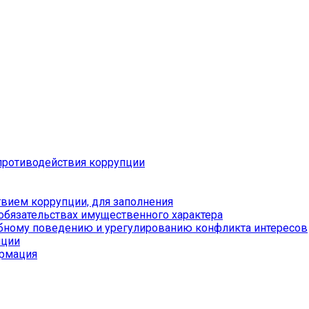
противодействия коррупции
вием коррупции, для заполнения
 обязательствах имущественного характера
бному поведению и урегулированию конфликта интересов
пции
ормация