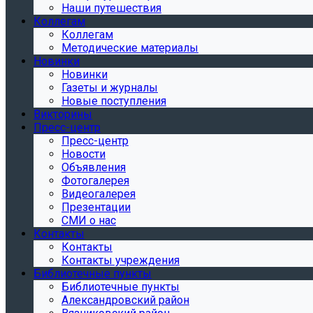
Наши путешествия
Коллегам
Коллегам
Методические материалы
Новинки
Новинки
Газеты и журналы
Новые поступления
Викторины
Пресс-центр
Пресс-центр
Новости
Объявления
Фотогалерея
Видеогалерея
Презентации
СМИ о нас
Контакты
Контакты
Контакты учреждения
Библиотечные пункты
Библиотечные пункты
Александровский район