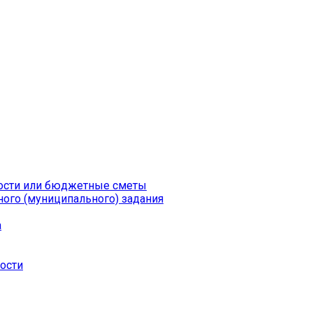
ности или бюджетные сметы
ого (муниципального) задания
а
ности