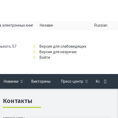
Russian
а электронных книг
Независимая оценка качества
Информац
рького, 57
Версия для слабовидящих
Версия для незрячих
Войти
Новинки
Викторины
Пресс-центр
Контакты
Контакты