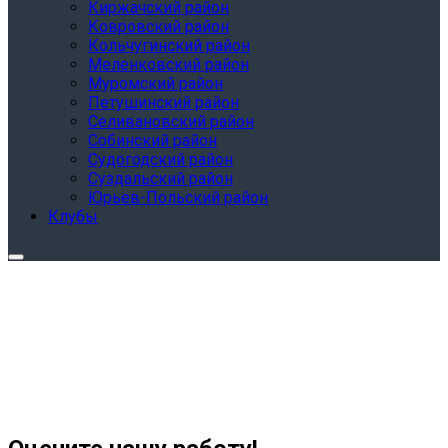
Киржачский район
Ковровский район
Кольчугинский район
Меленковский район
Муромский район
Петушинский район
Селивановский район
Собинский район
Судогодский район
Суздальский район
Юрьев-Польский район
Клубы