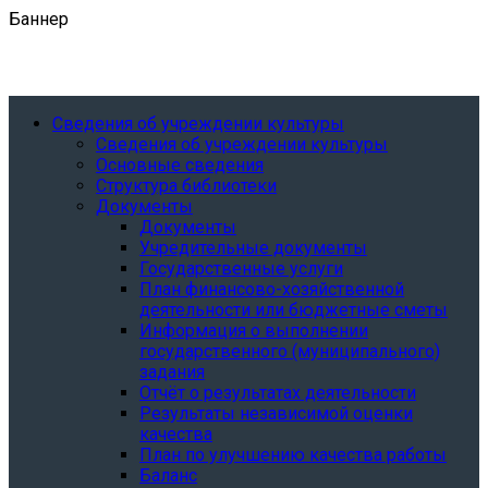
Баннер
Сведения об учреждении культуры
Сведения об учреждении культуры
Основные сведения
Структура библиотеки
Документы
Документы
Учредительные документы
Государственные услуги
План финансово-хозяйственной
деятельности или бюджетные сметы
Информация о выполнении
государственного (муниципального)
задания
Отчёт о результатах деятельности
Результаты независимой оценки
качества
План по улучшению качества работы
Баланс