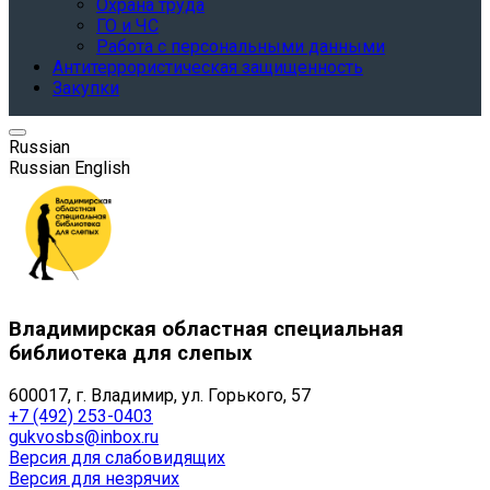
Охрана труда
ГО и ЧС
Работа с персональными данными
Антитеррористическая защищенность
Закупки
Russian
Russian
English
Владимирская областная специальная
библиотека для слепых
600017, г. Владимир, ул. Горького, 57
+7 (492) 253-0403
gukvosbs@inbox.ru
Версия для слабовидящих
Версия для незрячих