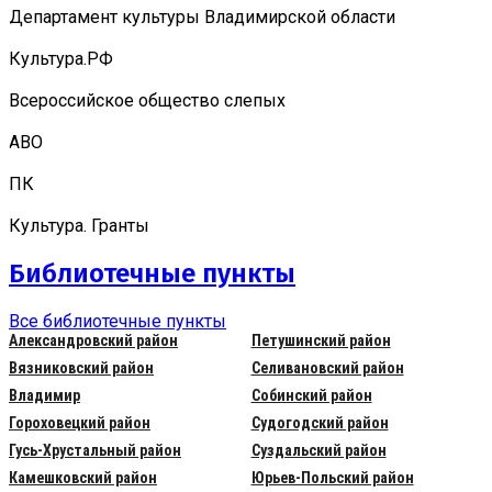
Департамент культуры Владимирской области
Культура.РФ
Всероссийское общество слепых
АВО
ПК
Культура. Гранты
Библиотечные пункты
Все библиотечные пункты
Александровский район
Петушинский район
Вязниковский район
Селивановский район
Владимир
Собинский район
Гороховецкий район
Судогодский район
Гусь-Хрустальный район
Суздальский район
Камешковский район
Юрьев-Польский район