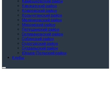
Камешковский район
Киржачский район
Ковровский район
Кольчугинский район
Меленковский район
Муромский район
Петушинский район
Селивановский район
Собинский район
Судогодский район
Суздальский район
Юрьев-Польский район
Клубы