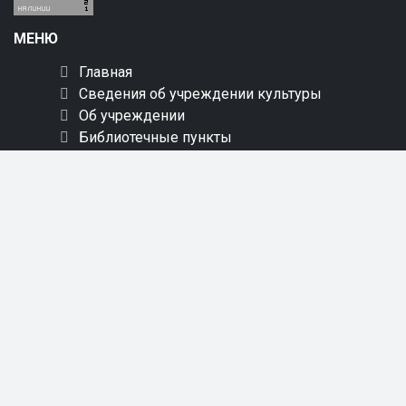
МЕНЮ
Главная
Сведения об учреждении культуры
Об учреждении
Библиотечные пункты
Услуги
Мероприятия
Краеведение
Новинки
Пресс-центр
Онлайн обслуживание
Обращения
Контакты
Карта сайта
СОЦИАЛЬНЫЕ СЕТИ