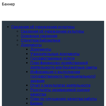
Баннер
Сведения об учреждении культуры
Сведения об учреждении культуры
Основные сведения
Структура библиотеки
Документы
Документы
Учредительные документы
Государственные услуги
План финансово-хозяйственной
деятельности или бюджетные сметы
Информация о выполнении
государственного (муниципального)
задания
Отчёт о результатах деятельности
Результаты независимой оценки
качества
План по улучшению качества работы
Баланс