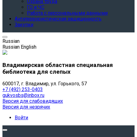
Охрана труда
ГО и ЧС
Работа с персональными данными
Антитеррористическая защищенность
Закупки
Russian
Russian
English
Владимирская областная специальная
библиотека для слепых
600017, г. Владимир, ул. Горького, 57
+7 (492) 253-0403
gukvosbs@inbox.ru
Версия для слабовидящих
Версия для незрячих
Войти