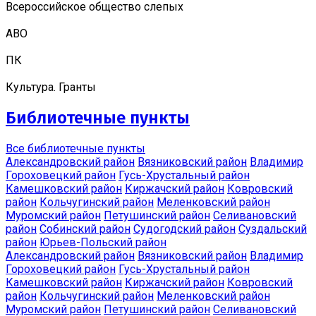
Всероссийское общество слепых
АВО
ПК
Культура. Гранты
Библиотечные пункты
Все библиотечные пункты
Александровский район
Вязниковский район
Владимир
Гороховецкий район
Гусь-Хрустальный район
Камешковский район
Киржачский район
Ковровский
район
Кольчугинский район
Меленковский район
Муромский район
Петушинский район
Селивановский
район
Собинский район
Судогодский район
Суздальский
район
Юрьев-Польский район
Александровский район
Вязниковский район
Владимир
Гороховецкий район
Гусь-Хрустальный район
Камешковский район
Киржачский район
Ковровский
район
Кольчугинский район
Меленковский район
Муромский район
Петушинский район
Селивановский