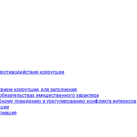
противодействия коррупции
вием коррупции, для заполнения
 обязательствах имущественного характера
бному поведению и урегулированию конфликта интересов
пции
ормация