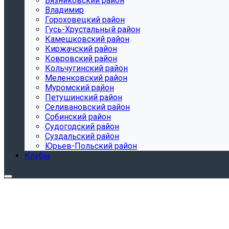
Вязниковский район
Владимир
Гороховецкий район
Гусь-Хрустальный район
Камешковский район
Киржачский район
Ковровский район
Кольчугинский район
Меленковский район
Муромский район
Петушинский район
Селивановский район
Собинский район
Судогодский район
Суздальский район
Юрьев-Польский район
Клубы