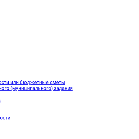
ности или бюджетные сметы
ого (муниципального) задания
а
ности