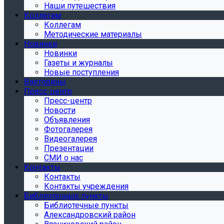
Наши путешествия
Коллегам
Коллегам
Методические материалы
Новинки
Новинки
Газеты и журналы
Новые поступления
Викторины
Пресс-центр
Пресс-центр
Новости
Объявления
Фотогалерея
Видеогалерея
Презентации
СМИ о нас
Контакты
Контакты
Контакты учреждения
Библиотечные пункты
Библиотечные пункты
Александровский район