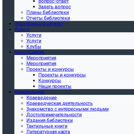
Вопрос-ответ
Задать вопрос
Планы библиотеки
Отчеты библиотеки
Электронный каталог
Услуги
Услуги
Услуги
Клубы
Мероприятия
Мероприятия
Мероприятия
Проекты и конкурсы
Проекты и конкурсы
Конкурсы
Наши проекты
Краеведение
Краеведение
Краеведческая деятельность
Знакомство с интересными людьми
Достопримечательности
Издания библиотеки
Тактильные книги
Литературная карта