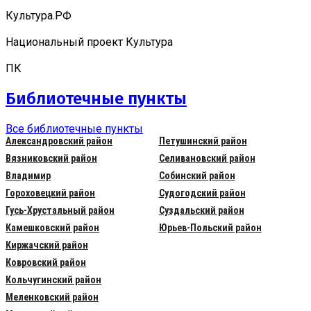
Культура.РФ
Национальный проект Культура
ПК
Библиотечные пункты
Все библиотечные пункты
Александровский район
Петушинский район
Вязниковский район
Селивановский район
Владимир
Собинский район
Гороховецкий район
Судогодский район
Гусь-Хрустальный район
Суздальский район
Камешковский район
Юрьев-Польский район
Киржачский район
Ковровский район
Кольчугинский район
Меленковский район