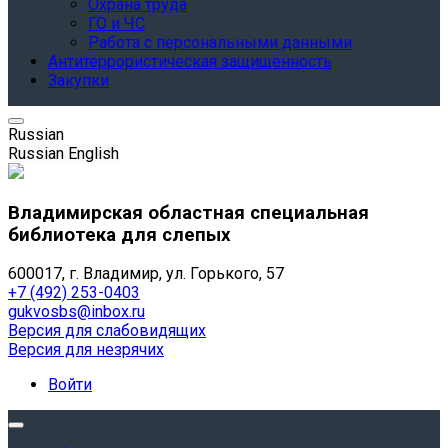
Охрана труда
ГО и ЧС
Работа с персональными данными
Антитеррористическая защищенность
Закупки
Russian
Russian
English
Владимирская областная специальная
библиотека для слепых
600017, г. Владимир, ул. Горького, 57
+7 (492) 253-0403
gukvosbs@inbox.ru
Версия для слабовидящих
Версия для незрячих
Войти