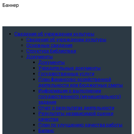
Баннер
Сведения об учреждении культуры
Сведения об учреждении культуры
Основные сведения
Структура библиотеки
Документы
Документы
Учредительные документы
Государственные услуги
План финансово-хозяйственной
деятельности или бюджетные сметы
Информация о выполнении
государственного (муниципального)
задания
Отчёт о результатах деятельности
Результаты независимой оценки
качества
План по улучшению качества работы
Баланс