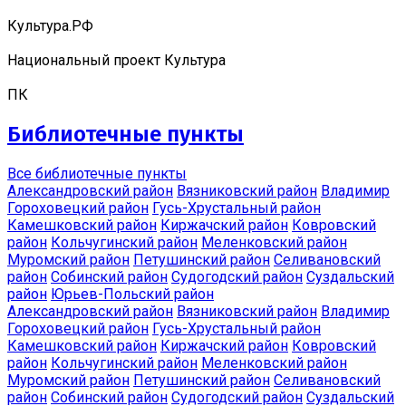
Культура.РФ
Национальный проект Культура
ПК
Библиотечные пункты
Все библиотечные пункты
Александровский район
Вязниковский район
Владимир
Гороховецкий район
Гусь-Хрустальный район
Камешковский район
Киржачский район
Ковровский
район
Кольчугинский район
Меленковский район
Муромский район
Петушинский район
Селивановский
район
Собинский район
Судогодский район
Суздальский
район
Юрьев-Польский район
Александровский район
Вязниковский район
Владимир
Гороховецкий район
Гусь-Хрустальный район
Камешковский район
Киржачский район
Ковровский
район
Кольчугинский район
Меленковский район
Муромский район
Петушинский район
Селивановский
район
Собинский район
Судогодский район
Суздальский