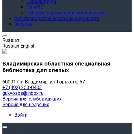
Охрана труда
ГО и ЧС
Работа с персональными данными
Антитеррористическая защищенность
Закупки
Russian
Russian
English
Владимирская областная специальная
библиотека для слепых
600017, г. Владимир, ул. Горького, 57
+7 (492) 253-0403
gukvosbs@inbox.ru
Версия для слабовидящих
Версия для незрячих
Войти