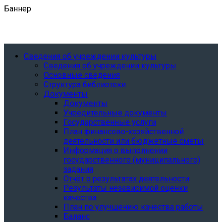
Баннер
Сведения об учреждении культуры
Сведения об учреждении культуры
Основные сведения
Структура библиотеки
Документы
Документы
Учредительные документы
Государственные услуги
План финансово-хозяйственной
деятельности или бюджетные сметы
Информация о выполнении
государственного (муниципального)
задания
Отчёт о результатах деятельности
Результаты независимой оценки
качества
План по улучшению качества работы
Баланс