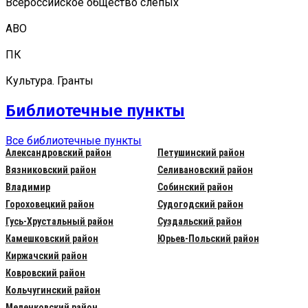
Всероссийское общество слепых
АВО
ПК
Культура. Гранты
Библиотечные пункты
Все библиотечные пункты
Александровский район
Петушинский район
Вязниковский район
Селивановский район
Владимир
Собинский район
Гороховецкий район
Судогодский район
Гусь-Хрустальный район
Суздальский район
Камешковский район
Юрьев-Польский район
Киржачский район
Ковровский район
Кольчугинский район
Меленковский район