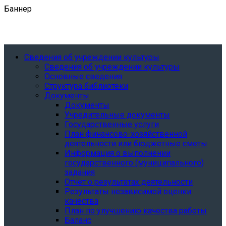
Баннер
Сведения об учреждении культуры
Сведения об учреждении культуры
Основные сведения
Структура библиотеки
Документы
Документы
Учредительные документы
Государственные услуги
План финансово-хозяйственной
деятельности или бюджетные сметы
Информация о выполнении
государственного (муниципального)
задания
Отчёт о результатах деятельности
Результаты независимой оценки
качества
План по улучшению качества работы
Баланс