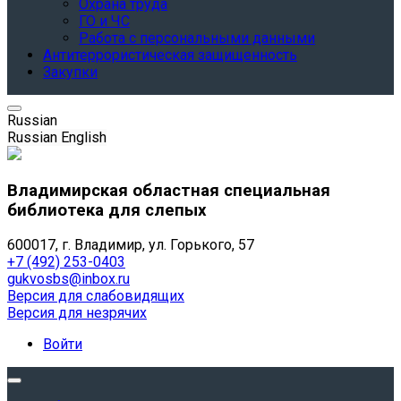
Охрана труда
ГО и ЧС
Работа с персональными данными
Антитеррористическая защищенность
Закупки
Russian
Russian
English
Владимирская областная специальная
библиотека для слепых
600017, г. Владимир, ул. Горького, 57
+7 (492) 253-0403
gukvosbs@inbox.ru
Версия для слабовидящих
Версия для незрячих
Войти