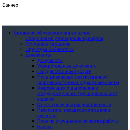
Баннер
Сведения об учреждении культуры
Сведения об учреждении культуры
Основные сведения
Структура библиотеки
Документы
Документы
Учредительные документы
Государственные услуги
План финансово-хозяйственной
деятельности или бюджетные сметы
Информация о выполнении
государственного (муниципального)
задания
Отчёт о результатах деятельности
Результаты независимой оценки
качества
План по улучшению качества работы
Баланс