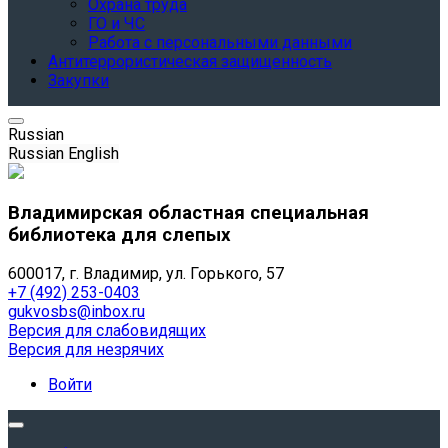
Охрана труда
ГО и ЧС
Работа с персональными данными
Антитеррористическая защищенность
Закупки
Russian
Russian
English
Владимирская областная специальная
библиотека для слепых
600017, г. Владимир, ул. Горького, 57
+7 (492) 253-0403
gukvosbs@inbox.ru
Версия для слабовидящих
Версия для незрячих
Войти