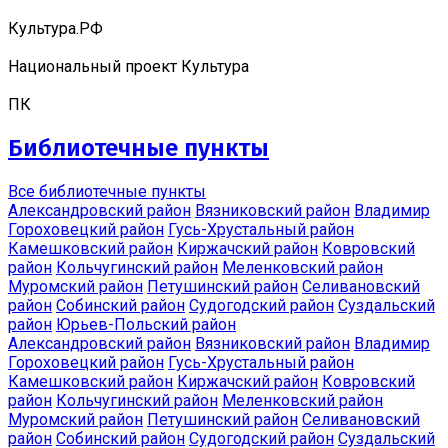
Культура.РФ
Национальный проект Культура
ПК
Библиотечные пункты
Все библиотечные пункты
Александровский район
Вязниковский район
Владимир
Гороховецкий район
Гусь-Хрустальный район
Камешковский район
Киржачский район
Ковровский
район
Кольчугинский район
Меленковский район
Муромский район
Петушинский район
Селивановский
район
Собинский район
Судогодский район
Суздальский
район
Юрьев-Польский район
Александровский район
Вязниковский район
Владимир
Гороховецкий район
Гусь-Хрустальный район
Камешковский район
Киржачский район
Ковровский
район
Кольчугинский район
Меленковский район
Муромский район
Петушинский район
Селивановский
район
Собинский район
Судогодский район
Суздальский