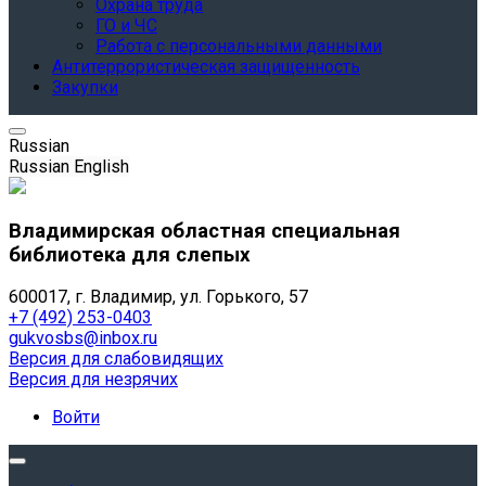
Охрана труда
ГО и ЧС
Работа с персональными данными
Антитеррористическая защищенность
Закупки
Russian
Russian
English
Владимирская областная специальная
библиотека для слепых
600017, г. Владимир, ул. Горького, 57
+7 (492) 253-0403
gukvosbs@inbox.ru
Версия для слабовидящих
Версия для незрячих
Войти