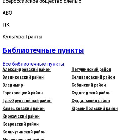
Всероссийское общество слепых
АВО
ПК
Культура. Гранты
Библиотечные пункты
Все библиотечные пункты
Александровский район
Петушинский район
Вязниковский район
Селивановский район
Владимир
Собинский район
Гороховецкий район
Судогодский район
Гусь-Хрустальный район
Суздальский район
Камешковский район
Юрьев-Польский район
Киржачский район
Ковровский район
Кольчугинский район
Меленковский район