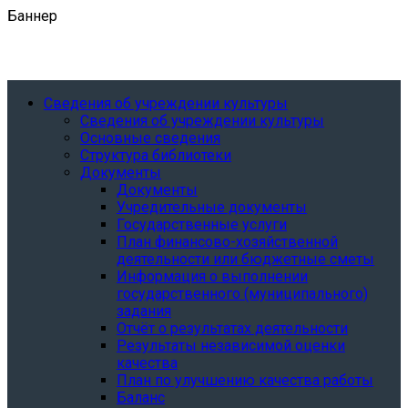
Баннер
Сведения об учреждении культуры
Сведения об учреждении культуры
Основные сведения
Структура библиотеки
Документы
Документы
Учредительные документы
Государственные услуги
План финансово-хозяйственной
деятельности или бюджетные сметы
Информация о выполнении
государственного (муниципального)
задания
Отчёт о результатах деятельности
Результаты независимой оценки
качества
План по улучшению качества работы
Баланс