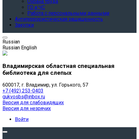
Охрана труда
ГО и ЧС
Работа с персональными данными
Антитеррористическая защищенность
Закупки
Russian
Russian
English
Владимирская областная специальная
библиотека для слепых
600017, г. Владимир, ул. Горького, 57
+7 (492) 253-0403
gukvosbs@inbox.ru
Версия для слабовидящих
Версия для незрячих
Войти