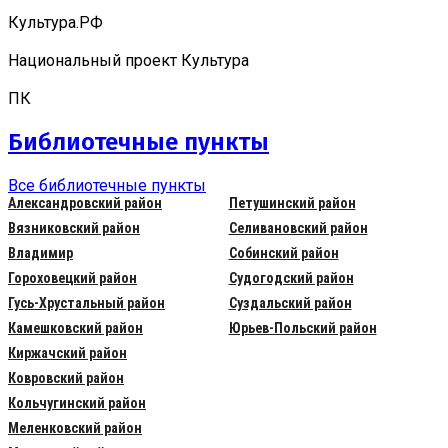
Культура.РФ
Национальный проект Культура
ПК
Библиотечные пункты
Все библиотечные пункты
Александровский район
Петушинский район
Вязниковский район
Селивановский район
Владимир
Собинский район
Гороховецкий район
Судогодский район
Гусь-Хрустальный район
Суздальский район
Камешковский район
Юрьев-Польский район
Киржачский район
Ковровский район
Кольчугинский район
Меленковский район