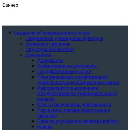
Баннер
Сведения об учреждении культуры
Сведения об учреждении культуры
Основные сведения
Структура библиотеки
Документы
Документы
Учредительные документы
Государственные услуги
План финансово-хозяйственной
деятельности или бюджетные сметы
Информация о выполнении
государственного (муниципального)
задания
Отчёт о результатах деятельности
Результаты независимой оценки
качества
План по улучшению качества работы
Баланс