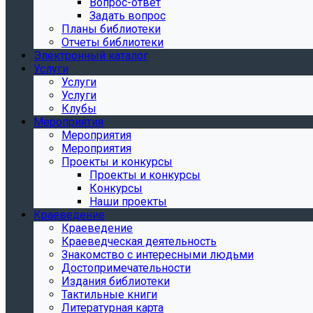
Вопрос-ответ
Задать вопрос
Планы библиотеки
Отчеты библиотеки
Электронный каталог
Услуги
Услуги
Услуги
Клубы
Мероприятия
Мероприятия
Мероприятия
Проекты и конкурсы
Проекты и конкурсы
Конкурсы
Наши проекты
Краеведение
Краеведение
Краеведческая деятельность
Знакомство с интересными людьми
Достопримечательности
Издания библиотеки
Тактильные книги
Литературная карта