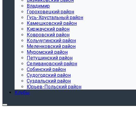
Вязниковский район
Владимир
Гороховецкий район
Гусь-Хрустальный район
Камешковский район
Киржачский район
Ковровский район
Кольчугинский район
Меленковский район
Муромский район
Петушинский район
Селивановский район
Собинский район
Судогодский район
Суздальский район
Юрьев-Польский район
Клубы