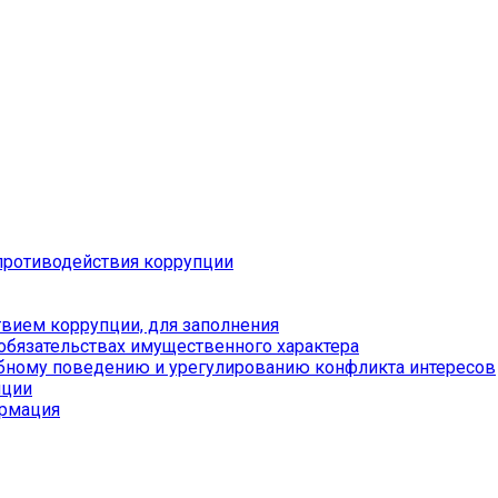
противодействия коррупции
вием коррупции, для заполнения
 обязательствах имущественного характера
бному поведению и урегулированию конфликта интересов
пции
ормация