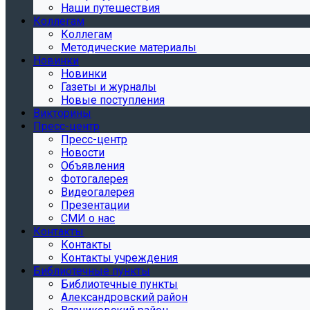
Наши путешествия
Коллегам
Коллегам
Методические материалы
Новинки
Новинки
Газеты и журналы
Новые поступления
Викторины
Пресс-центр
Пресс-центр
Новости
Объявления
Фотогалерея
Видеогалерея
Презентации
СМИ о нас
Контакты
Контакты
Контакты учреждения
Библиотечные пункты
Библиотечные пункты
Александровский район