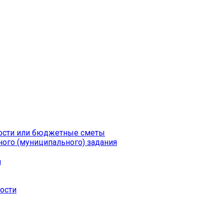
ности или бюджетные сметы
ого (муниципального) задания
а
ности