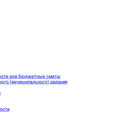
ности или бюджетные сметы
ого (муниципального) задания
а
ности