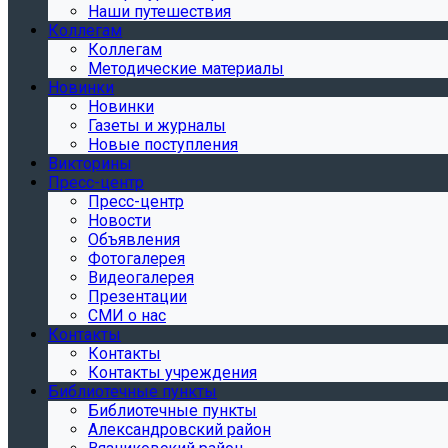
Наши путешествия
Коллегам
Коллегам
Методические материалы
Новинки
Новинки
Газеты и журналы
Новые поступления
Викторины
Пресс-центр
Пресс-центр
Новости
Объявления
Фотогалерея
Видеогалерея
Презентации
СМИ о нас
Контакты
Контакты
Контакты учреждения
Библиотечные пункты
Библиотечные пункты
Александровский район