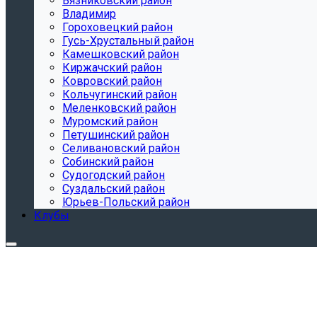
Вязниковский район
Владимир
Гороховецкий район
Гусь-Хрустальный район
Камешковский район
Киржачский район
Ковровский район
Кольчугинский район
Меленковский район
Муромский район
Петушинский район
Селивановский район
Собинский район
Судогодский район
Суздальский район
Юрьев-Польский район
Клубы