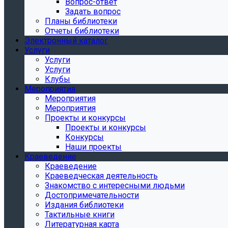
Вопрос-ответ
Задать вопрос
Планы библиотеки
Отчеты библиотеки
Электронный каталог
Услуги
Услуги
Услуги
Клубы
Мероприятия
Мероприятия
Мероприятия
Проекты и конкурсы
Проекты и конкурсы
Конкурсы
Наши проекты
Краеведение
Краеведение
Краеведческая деятельность
Знакомство с интересными людьми
Достопримечательности
Издания библиотеки
Тактильные книги
Литературная карта