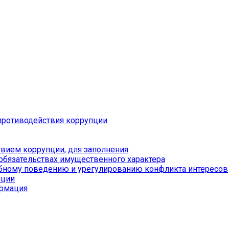
противодействия коррупции
вием коррупции, для заполнения
 обязательствах имущественного характера
бному поведению и урегулированию конфликта интересов
пции
ормация