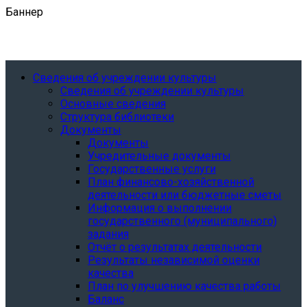
Баннер
Сведения об учреждении культуры
Сведения об учреждении культуры
Основные сведения
Структура библиотеки
Документы
Документы
Учредительные документы
Государственные услуги
План финансово-хозяйственной
деятельности или бюджетные сметы
Информация о выполнении
государственного (муниципального)
задания
Отчёт о результатах деятельности
Результаты независимой оценки
качества
План по улучшению качества работы
Баланс