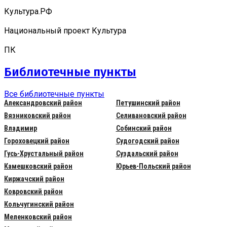
Культура.РФ
Национальный проект Культура
ПК
Библиотечные пункты
Все библиотечные пункты
Александровский район
Петушинский район
Вязниковский район
Селивановский район
Владимир
Собинский район
Гороховецкий район
Судогодский район
Гусь-Хрустальный район
Суздальский район
Камешковский район
Юрьев-Польский район
Киржачский район
Ковровский район
Кольчугинский район
Меленковский район