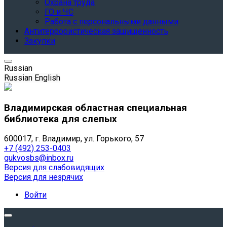
Охрана труда
ГО и ЧС
Работа с персональными данными
Антитеррористическая защищенность
Закупки
Russian
Russian
English
Владимирская областная специальная
библиотека для слепых
600017, г. Владимир, ул. Горького, 57
+7 (492) 253-0403
gukvosbs@inbox.ru
Версия для слабовидящих
Версия для незрячих
Войти