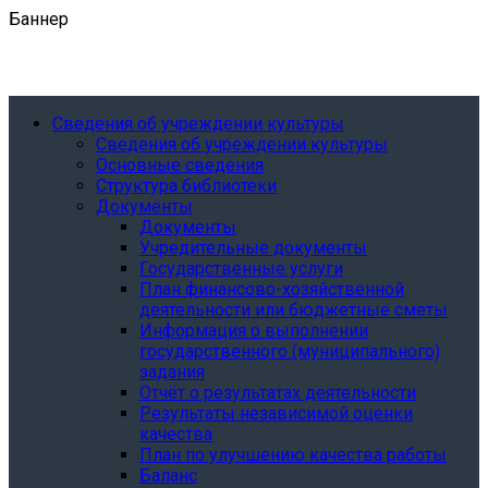
Баннер
Сведения об учреждении культуры
Сведения об учреждении культуры
Основные сведения
Структура библиотеки
Документы
Документы
Учредительные документы
Государственные услуги
План финансово-хозяйственной
деятельности или бюджетные сметы
Информация о выполнении
государственного (муниципального)
задания
Отчёт о результатах деятельности
Результаты независимой оценки
качества
План по улучшению качества работы
Баланс