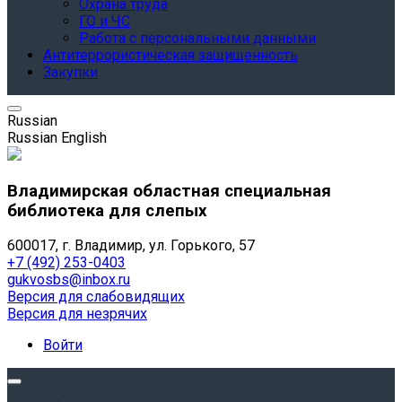
Охрана труда
ГО и ЧС
Работа с персональными данными
Антитеррористическая защищенность
Закупки
Russian
Russian
English
Владимирская областная специальная
библиотека для слепых
600017, г. Владимир, ул. Горького, 57
+7 (492) 253-0403
gukvosbs@inbox.ru
Версия для слабовидящих
Версия для незрячих
Войти