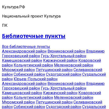
Культура.РФ
Национальный проект Культура
ПК
Библиотечные пункты
Все библиотечные пункты
Александровский район
Вязниковский район
Владимир
Гороховецкий район
Гусь-Хрустальный район
Камешковский район
Киржачский район
Ковровский
район
Кольчугинский район
Меленковский район
Муромский район
Петушинский район
Селивановский
район
Собинский район
Судогодский район
Суздальский
район
Юрьев-Польский район
Александровский район
Вязниковский район
Владимир
Гороховецкий район
Гусь-Хрустальный район
Камешковский район
Киржачский район
Ковровский
район
Кольчугинский район
Меленковский район
Муромский район
Петушинский район
Селивановский
район
Собинский район
Судогодский район
Суздальский