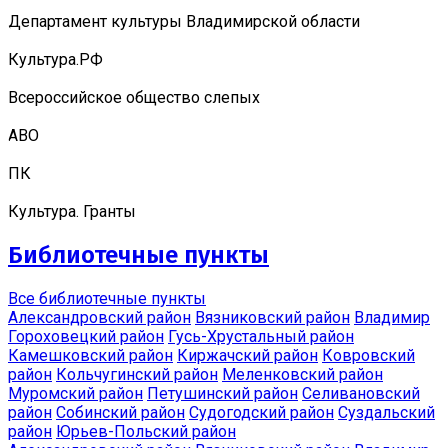
Департамент культуры Владимирской области
Культура.РФ
Всероссийское общество слепых
АВО
ПК
Культура. Гранты
Библиотечные пункты
Все библиотечные пункты
Александровский район
Вязниковский район
Владимир
Гороховецкий район
Гусь-Хрустальный район
Камешковский район
Киржачский район
Ковровский
район
Кольчугинский район
Меленковский район
Муромский район
Петушинский район
Селивановский
район
Собинский район
Судогодский район
Суздальский
район
Юрьев-Польский район