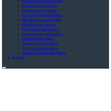
Камешковский район
Киржачский район
Ковровский район
Кольчугинский район
Меленковский район
Муромский район
Петушинский район
Селивановский район
Собинский район
Судогодский район
Суздальский район
Юрьев-Польский район
Клубы