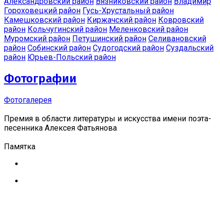
Александровский район
Вязниковский район
Владимир
Гороховецкий район
Гусь-Хрустальный район
Камешковский район
Киржачский район
Ковровский
район
Кольчугинский район
Меленковский район
Муромский район
Петушинский район
Селивановский
район
Собинский район
Судогодский район
Суздальский
район
Юрьев-Польский район
Фотографии
Фотогалерея
Премия в области литературы и искусства имени поэта-
песенника Алексея Фатьянова
Памятка