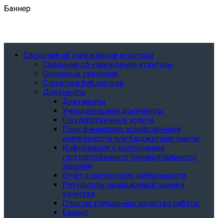
Баннер
Сведения об учреждении культуры
Сведения об учреждении культуры
Основные сведения
Структура библиотеки
Документы
Документы
Учредительные документы
Государственные услуги
План финансово-хозяйственной
деятельности или бюджетные сметы
Информация о выполнении
государственного (муниципального)
задания
Отчёт о результатах деятельности
Результаты независимой оценки
качества
План по улучшению качества работы
Баланс