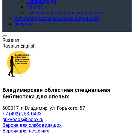
Охрана труда
ГО и ЧС
Работа с персональными данными
Антитеррористическая защищенность
Закупки
Russian
Russian
English
Владимирская областная специальная
библиотека для слепых
600017, г. Владимир, ул. Горького, 57
+7 (492) 253-0403
gukvosbs@inbox.ru
Версия для слабовидящих
Версия для незрячих